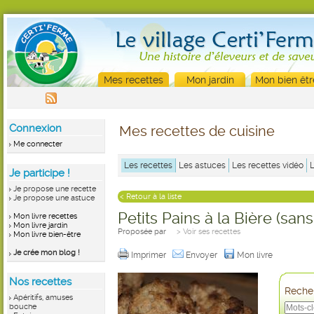
Mes recettes
Mon jardin
Mon bien êtr
Connexion
Mes recettes de cuisine
Me connecter
Les recettes
Les astuces
Les recettes vidéo
Je participe !
Je propose une recette
< Retour à la liste
Je propose une astuce
Petits Pains à la Bière (san
Mon livre recettes
Mon livre jardin
Proposée par
> Voir ses recettes
Mon livre bien-être
Je crée mon blog !
Imprimer
Envoyer
Mon livre
Nos recettes
Recher
Apéritifs, amuses
bouche