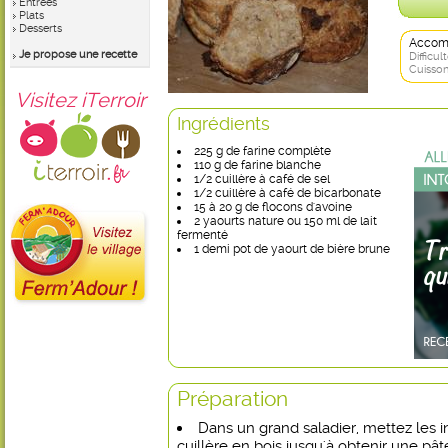
Entrées
Plats
Desserts
Accom
Je propose une recette
Difficult
Cuisson
Visitez iTerroir
Ingrédients
225 g de farine complète
110 g de farine blanche
1/2 cuillère à café de sel
1/2 cuillère à café de bicarbonate
15 à 20 g de flocons d'avoine
2 yaourts nature ou 150 ml de lait
fermenté
1 demi pot de yaourt de bière brune
Préparation
Dans un grand saladier, mettez les i
cuillère en bois jusqu'à obtenir une pâ