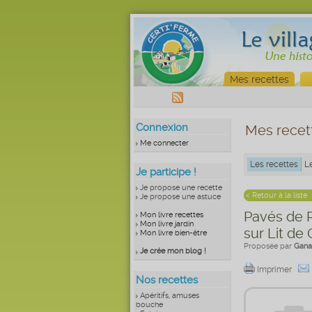
Mes recettes
Connexion
Mes recet
Me connecter
Les recettes
L
Je participe !
Je propose une recette
< Retour à la liste
Je propose une astuce
Pavés de R
Mon livre recettes
Mon livre jardin
sur Lit de
Mon livre bien-être
Proposée par
Gana
Je crée mon blog !
Imprimer
Nos recettes
Apéritifs, amuses
bouche