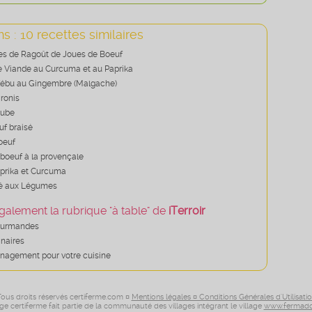
s : 10 recettes similaires
es de Ragoût de Joues de Boeuf
e Viande au Curcuma et au Paprika
Zébu au Gingembre (Malgache)
ronis
aube
uf braisé
oeuf
 boeuf à la provençale
prika et Curcuma
sé aux Légumes
galement la rubrique "à table" de
iTerroir
ourmandes
inaires
nagement pour votre cuisine
ous droits réservés certiferme.com ¤
Mentions légales ¤ Conditions Générales d'Utilisati
age certiferme fait partie de la communauté des villages intégrant le village
www.fermado