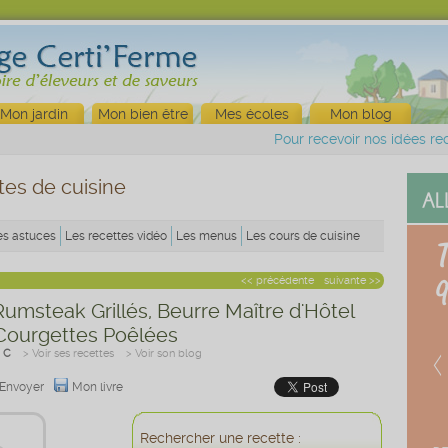
Mon jardin
Mon bien être
Mes écoles
Mon blog
Pour recevoir nos idées rec
tes de cuisine
es astuces
Les recettes vidéo
Les menus
Les cours de cuisine
<< précédente
suivante >>
umsteak Grillés, Beurre Maître d'Hôtel
 Courgettes Poêlées
 C
> Voir ses recettes
> Voir son blog
Envoyer
Mon livre
Rechercher une recette :