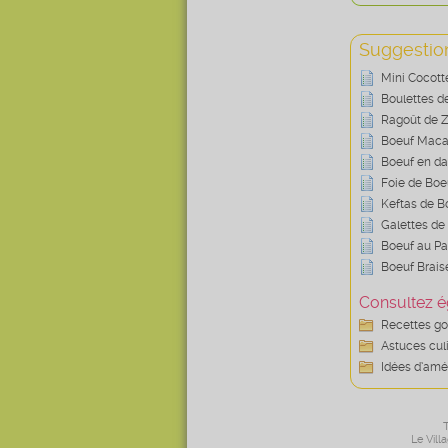
Suggestion
Mini Cocott
Boulettes d
Ragoût de 
Boeuf Maca
Boeuf en d
Foie de Boe
Keftas de B
Galettes de
Boeuf au Pa
Boeuf Brai
Consultez é
Recettes g
Astuces cul
Idées d’amé
T
Le Vill