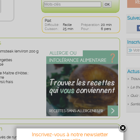
Suive
Plat
Difficulté :
Facile
Préparation :
20 min
Cuisson :
25 min
Pour :
6 pers
s
Inscri
umsteak (environ 200 g
urgettes
se
Actus
e Maître d'Hôtel :
rre
Trouv
sil frais
Le th
Quiz 
Santé
n
Inscrivez-vous à notre newsletter
vés de rumsteak du réfrigérateur afin que la viande se réchauffe.