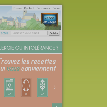
Forum
-
Contact
-
Partenaires
-
Presse
ettes :