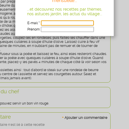
mensuelle...
r préparer le beurre maître d'hôtel (prenez soin de sortir plusieurs
eurre du réfrigérateur afin qu'il soit tendre). Hachez le persil.
...et découvrez nos recettes par thèmes,
usement le beurre et le persil haché. Une fois que le tout a une
nos astuces jardin, les actus du village...
ogène, ajoutez le jus de citron et remuez de nouveau.
lus qu'à rouler le beurre préparé dans un fil plastique, ce qui vous
e de la mettre au réfrigérateur et de pouvoir couper des tranches
E-mail *
 d'hôtel qui seront déposées sur vos pavés juste avant de servir.
Prénom
ez les assiettes à chauffer à 150°C au four dès le début, afin d'avoir
haudes au moment du service.
Age
* obligatoire
rgettes, coupez-les en rondelles, puis faites-les chauffer dans une
elques cuillères à soupe d'huile d'olive. Laissez cuire à feu vif
aine de minutes, en n'oubliant pas de remuer et de tourner de
.
fuseur sous la poêle et baissez le feu, ainsi elles resteront chaudes.
er la poêle avec quelques cuillères à soupe d'huile d'olive. Quand
lante, placez-y les pavés 4 minutes de chaque côté (à voir selon vos
ssiettes ainsi : tout d'abord le steak sur une rondelle de beurre
u centre de l'assiette et servez les courgettes autour. Salez et
 (mais jamais avant).
 du chef
pouvez servir un bon vin rouge.
aire
+
Ajouter un commentaire
re n'est lié à cette recette