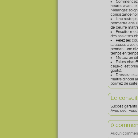
Commencez pa
heures avant le b
Mélangez soigne
consistance hom
Il ne reste p
permettra ensuit
de beurre maître
Ensuite, mett
des assiettes c
Pelez les cou
sauteuse avec qu
pendant une diz
temps en temps
Mettez un dif
Faites chauff
celle-ci est brû
goûts).
Dressez les a
maître d'hôtel a
poivrez de suite
Le conseil
Succès garanti!
Avec ceci, vous 
0 comment
Aucun commentai