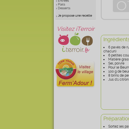
Entrées
Plats
Desserts
Je propose une recette
Visitez iTerroir
Ingrédient
6 pavés de r
chacun)
6 petites co
Matière gras
Sel, poivre
Pour le Beurr
100 g de beu
8 brins de per
Jus d'1 citron
Préparatio
Sortez les pa