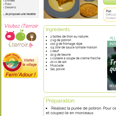
Entrées
Plats
Desserts
Plat
Je propose une recette
Difficult
Cuisson
Visitez iTerroir
Ingrédients
2 boîtes de thon au naturel
2 kg de potiron
100 g de fromage râpé
0,5 litre de sauce tomate maison
1 oeuf
20 g de beurre
1 cuillère à soupe de crème fraîche
20 cl de lait
Muscade
Sel, poivre
Préparation
Réalisez la purée de potiron. Pour ce
et coupez-le en morceaux.