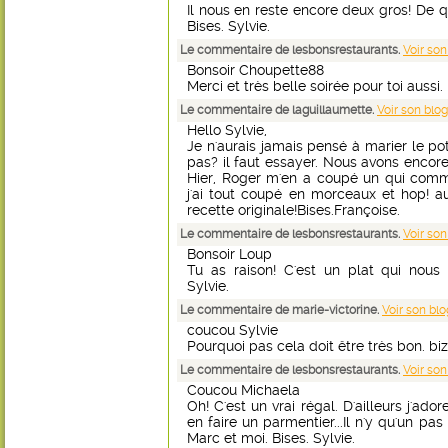
Il nous en reste encore deux gros! De q
Bises. Sylvie.
Le commentaire de lesbonsrestaurants.
Voir son
Bonsoir Choupette88
Merci et très belle soirée pour toi aussi. 
Le commentaire de laguillaumette.
Voir son blog
Hello Sylvie,
Je n'aurais jamais pensé à marier le po
pas? il faut essayer. Nous avons encore
Hier, Roger m'en a coupé un qui comme
j'ai tout coupé en morceaux et hop! au
recette originale!Bises.Françoise.
Le commentaire de lesbonsrestaurants.
Voir son
Bonsoir Loup
Tu as raison! C'est un plat qui nous 
Sylvie.
Le commentaire de marie-victorine.
Voir son blo
coucou Sylvie
Pourquoi pas cela doit être très bon. biz
Le commentaire de lesbonsrestaurants.
Voir son
Coucou Michaela
Oh! C'est un vrai régal. D'ailleurs j'ado
en faire un parmentier...Il n'y qu'un pas
Marc et moi. Bises. Sylvie.