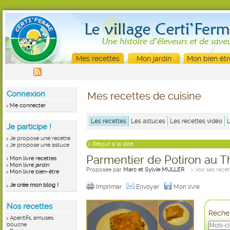
Mes recettes
Mon jardin
Mon bien êtr
Connexion
Mes recettes de cuisine
Me connecter
Les recettes
Les astuces
Les recettes vidéo
Je participe !
Je propose une recette
< Retour à la liste
Je propose une astuce
Parmentier de Potiron au 
Mon livre recettes
Mon livre jardin
Proposée par
Marc et Sylvie MULLER
> Voir ses recet
Mon livre bien-être
Je crée mon blog !
Imprimer
Envoyer
Mon livre
Nos recettes
Recher
Apéritifs, amuses
bouche