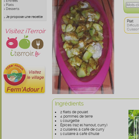
Entrées
Plats
Desserts
Je propose une recette
Plat
Difficult
Visitez iTerroir
Cuisson
Ingrédients
2 filets de poulet
4 pommes de terre
1 courgette
Épices (raz el hanout, curry)
2 cuillères à café de curry
1 cuillère à café d'huile