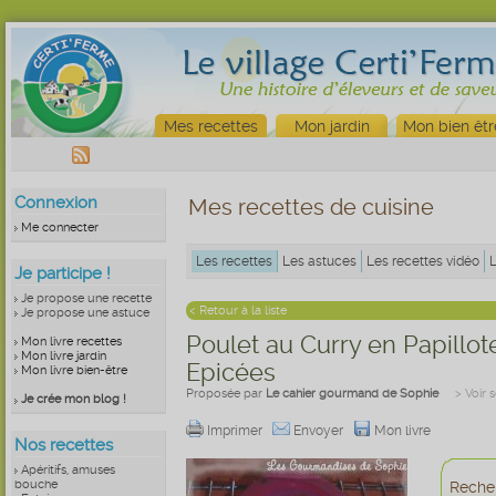
Mes recettes
Mon jardin
Mon bien êtr
Connexion
Mes recettes de cuisine
Me connecter
Les recettes
Les astuces
Les recettes vidéo
Je participe !
Je propose une recette
< Retour à la liste
Je propose une astuce
Poulet au Curry en Papillo
Mon livre recettes
Mon livre jardin
Epicées
Mon livre bien-être
Proposée par
Le cahier gourmand de Sophie
> Voir 
Je crée mon blog !
Imprimer
Envoyer
Mon livre
Nos recettes
Apéritifs, amuses
bouche
Recher