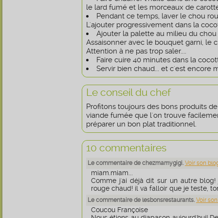
le lard fumé et les morceaux de carott
Pendant ce temps, laver le chou rou
L'ajouter progressivement dans la coco
Ajouter la palette au milieu du chou 
Assaisonner avec le bouquet garni, le cu
Attention à ne pas trop saler....
Faire cuire 40 minutes dans la cocot
Servir bien chaud... et c'est encore 
Le conseil du chef
Profitons toujours des bons produits de 
viande fumée que l'on trouve facilem
préparer un bon plat traditionnel.
10 commentaires
Le commentaire de chezmamygigi.
Voir son blo
miam.miam...
Comme j'ai déjà dit sur un autre blog! 
rouge chaud! il va falloir que je teste, t
Le commentaire de lesbonsrestaurants.
Voir son
Coucou Françoise
Nous étions au diapason aujourd'hui! De 