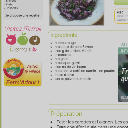
Entrées
Plats
Desserts
Plat
Je propose une recette
Difficult
Cuisson
Visitez iTerroir
Ingrédients
1 chou rouge
1 palette de porc fumée
200 g de lardons fumés
2 carottes
1 oignon
1 bouquet garni
200 ml de vin blanc
1 cuillère à café de cumin - en poudre
huile d'olive
sel et poivre du moulin
Préparation
Peler les carottes et l'oignon. Les 
Faire chauffer l'huile dans une cocott