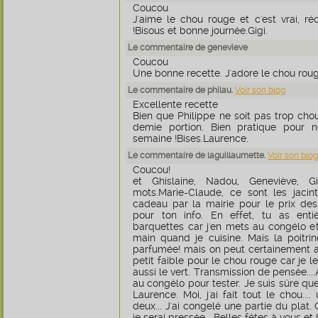
Coucou
J'aime le chou rouge et c'est vrai, ré
!Bisous et bonne journée.Gigi.
Le commentaire de genevieve
Coucou
Une bonne recette. J'adore le chou roug
Le commentaire de philau.
Voir son blog
Excellente recette
Bien que Philippe ne soit pas trop chou
demie portion. Bien pratique pour
semaine !Bises.Laurence.
Le commentaire de laguillaumette.
Voir son blog
Coucou!
et Ghislaine, Nadou, Geneviève, G
mots.Marie-Claude, ce sont les jaci
cadeau par la mairie pour le prix des
pour ton info. En effet, tu as entiè
barquettes car j'en mets au congélo et a
main quand je cuisine. Mais la poitr
parfumée! mais on peut certainement aus
petit faible pour le chou rouge car je l
aussi le vert. Transmission de pensée....
au congélo pour tester. Je suis sûre que
Laurence. Moi, j'ai fait tout le chou.
deux... J'ai congelé une partie du plat
je serai pressée....Belles fêtes à vous et