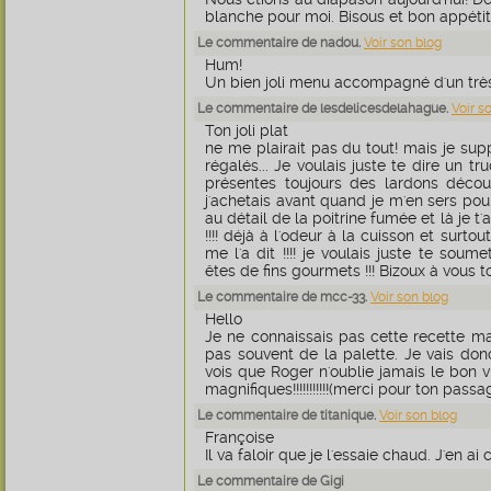
blanche pour moi. Bisous et bon appétit.
Le commentaire de nadou.
Voir son blog
Hum!
Un bien joli menu accompagné d'un très 
Le commentaire de lesdelicesdelahague.
Voir s
Ton joli plat
ne me plairait pas du tout! mais je su
régalés... Je voulais juste te dire un 
présentes toujours des lardons décou
j'achetais avant quand je m'en sers pour
au détail de la poitrine fumée et là je t
!!!! déjà à l'odeur à la cuisson et surtou
me l'a dit !!!! je voulais juste te soum
êtes de fins gourmets !!! Bizoux à vous t
Le commentaire de mcc-33.
Voir son blog
Hello
Je ne connaissais pas cette recette mai
pas souvent de la palette. Je vais donc
vois que Roger n'oublie jamais le bon v
magnifiques!!!!!!!!!!!(merci pour ton passage..
Le commentaire de titanique.
Voir son blog
Françoise
Il va faloir que je l'essaie chaud. J'en ai 
Le commentaire de Gigi