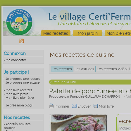
Mes recettes
Mon jardin
Mon bien êtr
Connexion
Mes recettes de cuisine
Me connecter
Les recettes
Les astuces
Les recettes vidéo
Je participe !
Je propose une recette
< Retour à la liste
Je propose une astuce
Palette de porc fumée et 
Mon livre recettes
Mon livre jardin
Proposée par
Françoise GUILLAUME CHARRON
> Voi
Mon livre bien-être
Je crée mon blog !
Imprimer
Envoyer
Mon livre
Nos recettes
Recher
Apéritifs, amuses
bouche