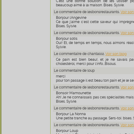
C'est une bonne solution de les utiliser p
beaucoup aimé à la maison. Bises. Sylvie.
Le commentaire de lesbonsrestaurants.
Voir son
Bonjour l'Angevine
Ce que j'aime c'est cette saveur qui imprègne
Bises. Sylvie.
Le commentaire de lesbonsrestaurants.
Voir son
Bonjour sotis
Oui! Et, de temps en temps, nous aimons réali
Sylvie.
Le commentaire de chantal02.
Voir son blog
Ce pain est bien beau!, et je ne savais pas
cholestérol; merci pour l'info...Bisous.
Le commentaire de loup
merci
pour ton passage il est beau ton pain et je le s
Le commentaire de lesbonsrestaurants.
Voir son
Bonsoir Mamounette
Ah! Je ne connaissais pas ces spécialités mais 
Bises. Sylvie.
Le commentaire de lesbonsrestaurants.
Voir son
Bonjour La Nonna
Une petite tranche au passage. Sers-toi. bises. 
Le commentaire de lesbonsrestaurants.
Voir son
Bonjour Loup