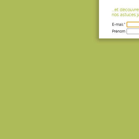
...et découvr
nos astuces ja
E-mail *
Prénom
Age