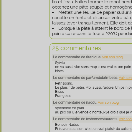
lin et l'eau. Faites tourner le robot p
obtenez une pâte souple et homogène
Mettez une feuille de papier sulfuri
cocotte en fonte et disposez votre pât
laissez lever tranquillement. Elle doit
Lorsque la pâte à atteint le bord de 
pain à cuire dans le four à 220°C penda
25 commentaires
Le commentaire de titanique.
Voir son blog
Sylvie
on va aussi vite sans map, c'est vrai et ton pain
bises
Le commentaire de parfumdebrimbelle.
Voir son
Pétrissons,
Le plaisir de pétrir. Moi aussi, j'adore. Un pain pl
Bises
Françoise
Le commentaire de nadou.
Voir son blog
splendide ce pain
au prix ou il le vende c honteux!je crois que je 
Le commentaire de lesbonsrestaurants.
Voir son
Bonsoir Nadou
Et tu auras raison, c'est un vrai plaisir de cuisine