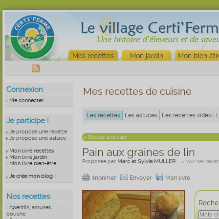
Mes recettes
Mon jardin
Mon bien êtr
Connexion
Mes recettes de cuisine
Me connecter
Les recettes
Les astuces
Les recettes vidéo
Je participe !
Je propose une recette
< Retour à la liste
Je propose une astuce
Pain aux graines de lin
Mon livre recettes
Mon livre jardin
Proposée par
Marc et Sylvie MULLER
> Voir ses recet
Mon livre bien-être
Je crée mon blog !
Imprimer
Envoyer
Mon livre
Nos recettes
Recher
Apéritifs, amuses
bouche