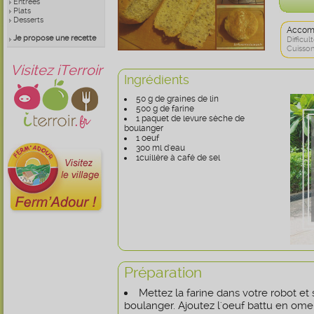
Entrées
Plats
Desserts
Accom
Je propose une recette
Difficult
Cuisson
Visitez iTerroir
Ingrédients
50 g de graines de lin
500 g de farine
1 paquet de levure sèche de
boulanger
1 oeuf
300 ml d'eau
1cuillère à café de sel
Préparation
Mettez la farine dans votre robot e
boulanger. Ajoutez l'oeuf battu en omele