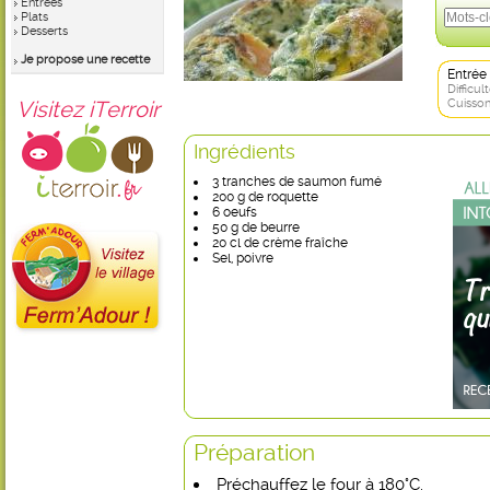
Entrées
Plats
Desserts
Je propose une recette
Entrée
Difficult
Visitez iTerroir
Cuisson
Ingrédients
3 tranches de saumon fumé
200 g de roquette
6 oeufs
50 g de beurre
20 cl de crème fraîche
Sel, poivre
Préparation
Préchauffez le four à 180°C.