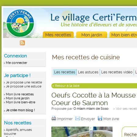
Mes recettes
Mon jardin
Mon bien êtr
Connexion
Mes recettes de cuisine
Me connecter
Les recettes
Les astuces
Les recettes vidéo
Je participe !
Je propose une recette
< Retour à la liste
Je propose une astuce
Oeufs Cocotte à la Mousse
Mon livre recettes
Mon livre jardin
Coeur de Saumon
Mon livre bien-être
Proposée par
O miam miam de Soso
> Voir ses recet
Je crée mon blog !
Imprimer
Envoyer
Mon livre
Nos recettes
Apéritifs, amuses
bouche
Recher