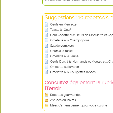
Aucun commentaire n'est lié à cette recette
Suggestions : 10 recettes sim
Oeufs en Meurette
Toasts à l'Oeuf
Oeuf Cocotte aux Fleurs de Ciboulette et C
Omelette aux Champignons
Salade complète
Oeufs à la russe
Omelette à la Farine
Oeufs Durs à la Normande et Moules aux C
Omelette au jambon
Omelette aux Courgettes râpées
Consultez également la rubriq
iTerroir
Recettes gourmandes
Astuces culinaires
Idées d’aménagement pour votre cuisine