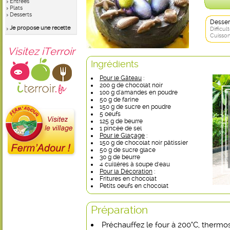
Entrées
Plats
Desserts
Desser
Je propose une recette
Difficult
Cuisson
Visitez iTerroir
Ingrédients
Pour le Gâteau
:
200 g de chocolat noir
100 g d'amandes en poudre
50 g de farine
150 g de sucre en poudre
5 oeufs
125 g de beurre
1 pincée de sel
Pour le Glaçage
:
150 g de chocolat noir pâtissier
50 g de sucre glace
30 g de beurre
4 cuillères à soupe d'eau
Pour la Décoration
:
Fritures en chocolat
Petits oeufs en chocolat
Préparation
Préchauffez le four à 200°C, thermos