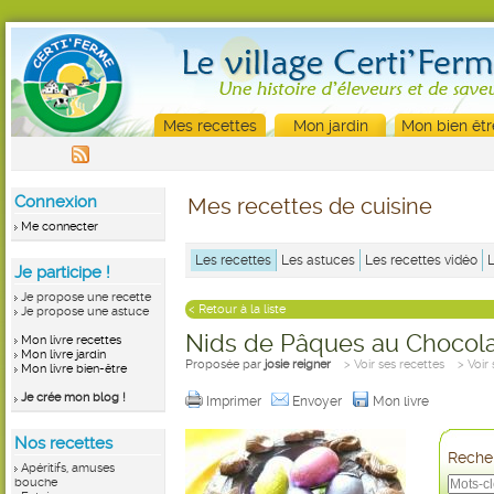
Mes recettes
Mon jardin
Mon bien êtr
Connexion
Mes recettes de cuisine
Me connecter
Les recettes
Les astuces
Les recettes vidéo
Je participe !
Je propose une recette
< Retour à la liste
Je propose une astuce
Nids de Pâques au Chocola
Mon livre recettes
Mon livre jardin
Proposée par
josie reigner
> Voir ses recettes
> Voir
Mon livre bien-être
Je crée mon blog !
Imprimer
Envoyer
Mon livre
Nos recettes
Recher
Apéritifs, amuses
bouche