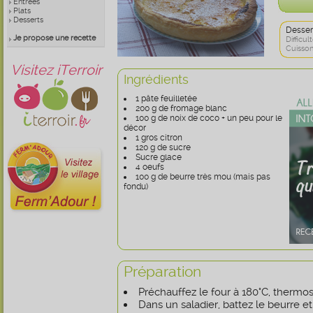
Entrées
Plats
Desserts
Desser
Je propose une recette
Difficult
Cuisson
Visitez iTerroir
Ingrédients
1 pâte feuilletée
200 g de fromage blanc
100 g de noix de coco + un peu pour le
décor
1 gros citron
120 g de sucre
Sucre glace
4 oeufs
100 g de beurre très mou (mais pas
fondu)
Préparation
Préchauffez le four à 180°C, thermos
Dans un saladier, battez le beurre et 