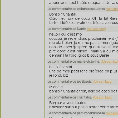
apporter un petit côté croquant;. Je va
Le commentaire de lesbonsrestaurants.
Voir son
Bonsoir Chantal
Citron et noix de coco...Oh là là! Ri
tarte...L'idée est vraiment très savoureus
Le commentaire de Danie.
Voir son blog
hello!!! oui c'est moi
coucou, je reviendrais prochainement (j'
me plait bien, je n'aime pas la meringue
noix de coco !j'espère que tu (vous) va
pire donc c'est mieux ! mais y'a eu mieu
demain ! (à l'ordi)gros bisous Danie
Le commentaire de marie-victorine.
Voir son blo
hello Chantal
une de mes pâtisserie préférée en plus s
je fond. biz
Le commentaire de les tilleuls.
Voir son blog
Michèle
bonsoir Chantalcitron, noix de coco doit 
Le commentaire de chantal02.
Voir son blog
Bonjour à vous toutes
n'hésitez surtout pas à tester cette tarte
Le commentaire de parfumdebrimbelle.
Voir son