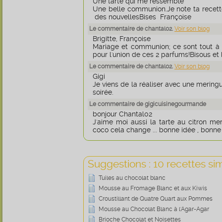
Une tarte qui me ressemble
Une belle communion.Je note ta recett
des nouvellesBises Françoise
Le commentaire de chantal02.
Voir son blog
Brigitte, Françoise
Mariage et communion; ce sont tout à 
pour l'union de ces 2 parfums!Bisous e
Le commentaire de chantal02.
Voir son blog
Gigi
Je viens de la réaliser avec une mering
soirée.
Le commentaire de gigicuisinegourmande
bonjour Chantal02
J'aime moi aussi la tarte au citron mer
coco cela change ... bonne idée , bonne
Suggestions : 10 recettes sim
Tuiles au chocolat blanc
Mousse au Fromage Blanc et aux Kiwis
Croustillant de Quatre Quart aux Pommes
Mousse au Chocolat Blanc à l'Agar-Agar
Brioche Chocolat et Noisettes