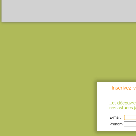
Inscrivez-
...et découvr
nos astuces ja
E-mail *
Prénom
Age