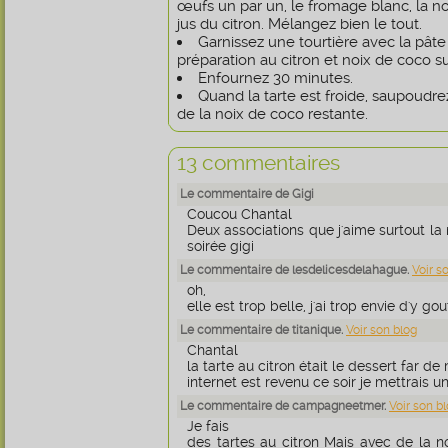
œufs un par un, le fromage blanc, la no
jus du citron. Mélangez bien le tout.
Garnissez une tourtière avec la pâte 
préparation au citron et noix de coco su
Enfournez 30 minutes.
Quand la tarte est froide, saupoudre
de la noix de coco restante.
13 commentaires
Le commentaire de Gigi
Coucou Chantal
Deux associations que j'aime surtout la 
soirée gigi
Le commentaire de lesdelicesdelahague.
Voir s
oh,
elle est trop belle, j'ai trop envie d'y goute
Le commentaire de titanique.
Voir son blog
Chantal
la tarte au citron était le dessert far d
internet est revenu ce soir je mettrais u
Le commentaire de campagneetmer.
Voir son b
Je fais
des tartes au citron Mais avec de la n