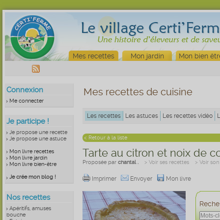
Mes recettes
Mon jardin
Mon bien êtr
Connexion
Mes recettes de cuisine
Me connecter
Les recettes
Les astuces
Les recettes vidéo
Je participe !
Je propose une recette
< Retour à la liste
Je propose une astuce
Tarte au citron et noix de c
Mon livre recettes
Mon livre jardin
Proposée par
chantal .
> Voir ses recettes
> Voir son
Mon livre bien-être
Je crée mon blog !
Imprimer
Envoyer
Mon livre
Nos recettes
Recher
Apéritifs, amuses
bouche