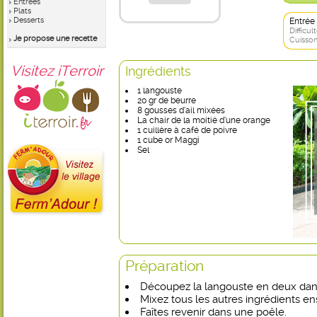
Entrées
Plats
Desserts
Entrée
Difficult
Je propose une recette
Cuisson
Visitez iTerroir
Ingrédients
1 langouste
20 gr de beurre
8 gousses d’ail mixées
La chair de la moitié d’une orange
1 cuillère à café de poivre
1 cube or Maggi
Sel
Préparation
Découpez la langouste en deux dans
Mixez tous les autres ingrédients e
Faîtes revenir dans une poêle.