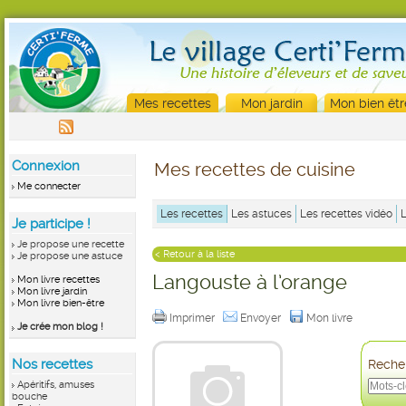
Mes recettes
Mon jardin
Mon bien êtr
Connexion
Mes recettes de cuisine
Me connecter
Les recettes
Les astuces
Les recettes vidéo
Je participe !
Je propose une recette
< Retour à la liste
Je propose une astuce
Langouste à l’orange
Mon livre recettes
Mon livre jardin
Mon livre bien-être
Imprimer
Envoyer
Mon livre
Je crée mon blog !
Nos recettes
Recher
Apéritifs, amuses
bouche