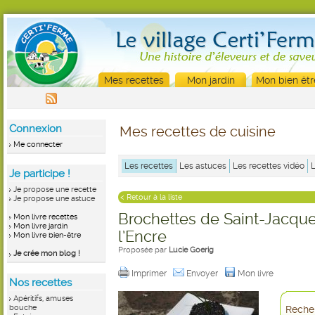
Mes recettes
Mon jardin
Mon bien êtr
Connexion
Mes recettes de cuisine
Me connecter
Les recettes
Les astuces
Les recettes vidéo
Je participe !
Je propose une recette
< Retour à la liste
Je propose une astuce
Brochettes de Saint-Jacque
Mon livre recettes
Mon livre jardin
l’Encre
Mon livre bien-être
Proposée par
Lucie Goerig
Je crée mon blog !
Imprimer
Envoyer
Mon livre
Nos recettes
Apéritifs, amuses
bouche
Recher