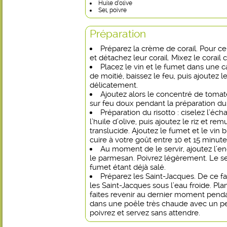
Huile d’olive
Sel, poivre
Préparation
Préparez la crème de corail. Pour ce
et détachez leur corail. Mixez le corail 
Placez le vin et le fumet dans une ca
de moitié, baissez le feu, puis ajoutez l
délicatement.
Ajoutez alors le concentré de tomate
sur feu doux pendant la préparation du 
Préparation du risotto : ciselez l’éch
l’huile d’olive, puis ajoutez le riz et re
translucide. Ajoutez le fumet et le vin 
cuire à votre goût entre 10 et 15 minute
Au moment de le servir, ajoutez l’en
le parmesan. Poivrez légèrement. Le sel
fumet étant déjà salé.
Préparez les Saint-Jacques. De ce f
les Saint-Jacques sous l’eau froide. Plan
faites revenir au dernier moment pen
dans une poêle très chaude avec un peu 
poivrez et servez sans attendre.