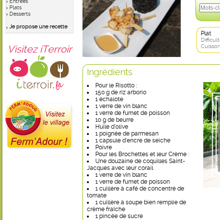
Entrées
Plats
Desserts
Je propose une recette
Plat
Difficult
Visitez iTerroir
Cuisson
Ingrédients
Pour le Risotto :
150 g de riz arborio
1 échalote
1 verre de vin blanc
1 verre de fumet de poisson
10 g de beurre
Huile d’olive
1 poignée de parmesan
1 capsule d’encre de seiche
Poivre
Pour les Brochettes et leur Crème :
Une douzaine de coquilles Saint-
Jacques avec leur corail
1 verre de vin blanc
1 verre de fumet de poisson
1 cuillère à café de concentré de
tomate
1 cuillère à soupe bien remplie de
crème fraîche
1 pincée de sucre