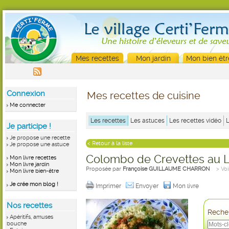
Mes recettes
Mon jardin
Mon bien êtr
Connexion
Mes recettes de cuisine
Me connecter
Les recettes
Les astuces
Les recettes vidéo
Je participe !
Je propose une recette
< Retour à la liste
Je propose une astuce
Colombo de Crevettes au L
Mon livre recettes
Mon livre jardin
Proposée par
Françoise GUILLAUME CHARRON
> Voi
Mon livre bien-être
Je crée mon blog !
Imprimer
Envoyer
Mon livre
Nos recettes
Recher
Apéritifs, amuses
bouche