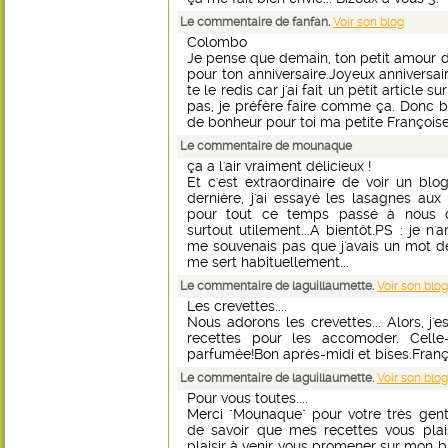
Le commentaire de fanfan.
Voir son blog
Colombo
Je pense que demain, ton petit amour 
pour ton anniversaire.Joyeux anniversair
te le redis car j'ai fait un petit article 
pas, je préfère faire comme ça. Donc 
de bonheur pour toi ma petite Françoise
Le commentaire de mounaque
ça a l'air vraiment délicieux !
Et c'est extraordinaire de voir un blog
dernière, j'ai essayé les lasagnes aux 
pour tout ce temps passé à nous di
surtout utilement...A bientôt.PS : je n'
me souvenais pas que j'avais un mot de
me sert habituellement...
Le commentaire de laguillaumette.
Voir son blog
Les crevettes....
Nous adorons les crevettes... Alors, j'
recettes pour les accomoder. Celle
parfumée!Bon après-midi et bises.Franç
Le commentaire de laguillaumette.
Voir son blog
Pour vous toutes....
Merci "Mounaque" pour votre très gent
de savoir que mes recettes vous pla
plaisir à venir vous promener sur mon b