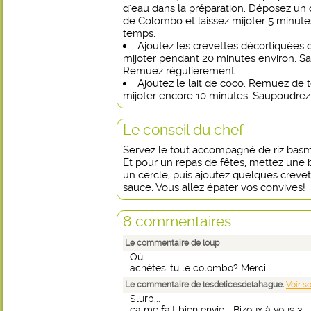
d'eau dans la préparation. Déposez un 
de Colombo et laissez mijoter 5 minu
temps.
Ajoutez les crevettes décortiquées 
mijoter pendant 20 minutes environ. Sal
Remuez régulièrement.
Ajoutez le lait de coco. Remuez de
mijoter encore 10 minutes. Saupoudrez d
Le conseil du chef
Servez le tout accompagné de riz basm
Et pour un repas de fêtes, mettez une
un cercle, puis ajoutez quelques crevett
sauce. Vous allez épater vos convives!
8 commentaires
Le commentaire de loup
Où
achètes-tu le colombo? Merci.
Le commentaire de lesdelicesdelahague.
Voir s
Slurp...
ça me fait bien envie... Bizoux à vous 3.