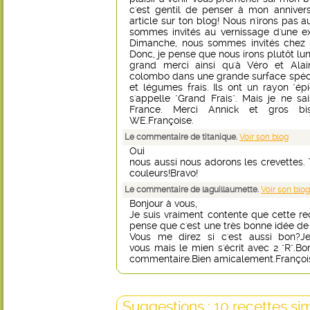
c'est gentil de penser à mon anniver
article sur ton blog! Nous n'irons pas 
sommes invités au vernissage d'une e
Dimanche, nous sommes invités chez 
Donc, je pense que nous irons plutôt lun
grand merci ainsi qu'à Véro et Alain
colombo dans une grande surface spécia
et légumes frais. Ils ont un rayon "épi
s'appelle "Grand Frais". Mais je ne sa
France. Merci Annick et gros bi
WE.Françoise.
Le commentaire de titanique.
Voir son blog
Oui
nous aussi nous adorons les crevettes. T
couleurs!Bravo!
Le commentaire de laguillaumette.
Voir son blog
Bonjour à vous,
Je suis vraiment contente que cette rece
pense que c'est une très bonne idée de 
Vous me direz si c'est aussi bon
vous mais le mien s'écrit avec 2 "R".Bo
commentaire.Bien amicalement.Françoi
Suggestions : 10 recettes sim