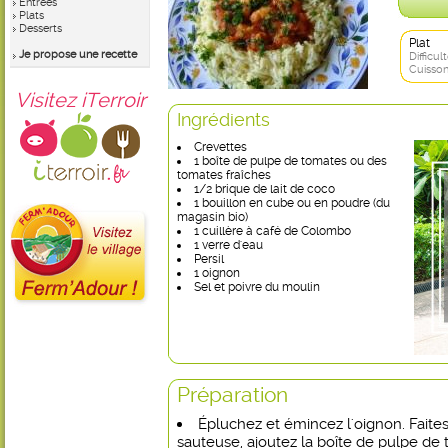
Entrées
Plats
Desserts
Plat
Je propose une recette
Difficult
Cuisson
Visitez iTerroir
Ingrédients
Crevettes
1 boîte de pulpe de tomates ou des
tomates fraîches
1/2 brique de lait de coco
1 bouillon en cube ou en poudre (du
magasin bio)
1 cuillère à café de Colombo
1 verre d'eau
Persil
1 oignon
Sel et poivre du moulin
Préparation
Épluchez et émincez l'oignon. Faite
sauteuse, ajoutez la boîte de pulpe de