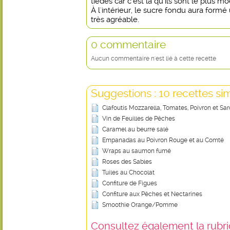
tièdes car c'est là qu'ils sont le plus mo
À l'intérieur, le sucre fondu aura form
très agréable.
0 commentaire
Aucun commentaire n'est lié à cette recette
Suggestions : 10 recettes sim
Clafoutis Mozzarella, Tomates, Poivron et Sa
Vin de Feuilles de Pêches
Caramel au beurre salé
Empanadas au Poivron Rouge et au Comté
Wraps au saumon fumé
Roses des Sables
Tuiles au Chocolat
Confiture de Figues
Confiture aux Pêches et Nectarines
Smoothie Orange/Pomme
Consultez également la rubriq