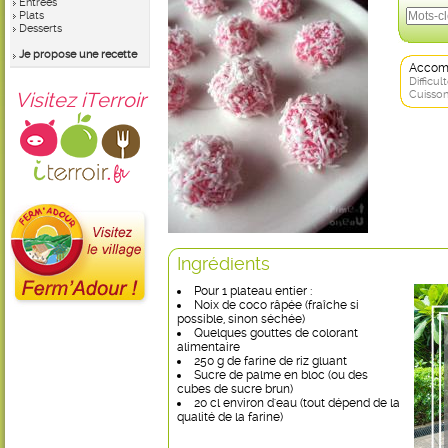
Entrées
Plats
Desserts
Je propose une recette
Accom
Difficult
Visitez iTerroir
Cuisson
Ingrédients
Pour 1 plateau entier :
Noix de coco râpée (fraîche si
possible, sinon séchée)
Quelques gouttes de colorant
alimentaire
250 g de farine de riz gluant
Sucre de palme en bloc (ou des
cubes de sucre brun)
20 cl environ d'eau (tout dépend de la
qualité de la farine)