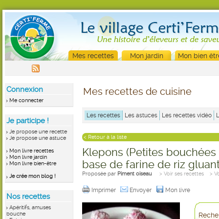
Mes recettes
Mon jardin
Mon bien êtr
Connexion
Mes recettes de cuisine
Me connecter
Les recettes
Les astuces
Les recettes vidéo
Je participe !
Je propose une recette
< Retour à la liste
Je propose une astuce
Klepons (Petites bouchées
Mon livre recettes
Mon livre jardin
base de farine de riz gluant
Mon livre bien-être
Proposée par
Piment oiseau
> Voir ses recettes
> V
Je crée mon blog !
Imprimer
Envoyer
Mon livre
Nos recettes
Apéritifs, amuses
bouche
Recher