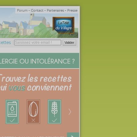
Forum
-
Contact
-
Partenaires
-
Presse
ettes :