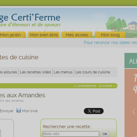
Mon jardin
Mon bien être
Mes écoles
Mon blog
Pour recevoir nos idées rec
tes de cuisine
es astuces
Les recettes vidéo
Les menus
Les cours de cuisine
<< précédente
suivante >>
kes aux Amandes
Voir ses recettes
Envoyer
Mon livre
Rechercher une recette :