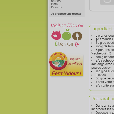
Entrées
Plats
Desserts
Je propose une recette
Visitez iTerroir
Ingrédient
2 prunes co
30 amandes 
60 g de pou
100 g de fro
6 portions d
"vache qui rit")
200 g de fari
1/2 sachet d
(mélangé avec u
peu de sucre)
120 g de suc
3 oeufs
60 g de beurr
1 petit verre 
1/2 cuillère 
Préparatio
Dans un salad
incorporez les oe
Déposez-y le