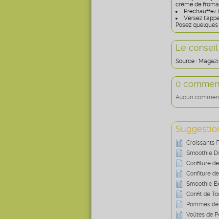
crème de fromag
Préchauffez l
Versez l'app
Posez quelques 
Le conseil
Source : Magazi
0 comment
Aucun commentai
Suggestion
Croissants 
Smoothie D
Confiture d
Confiture d
Smoothie E
Confit de T
Pommes de T
Voûtes de 