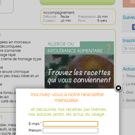
Accompagnement
Difficulté :
Facile
Préparation :
20 min
Suive
Cuisson :
40 min
Pour :
6 pers
s
Inscri
upées en morceaux
décortiquées
dre d'amande
mage râpé
e crème de fromage (type
ne
Actus
e levure chimique
n peu d'eau tiède et un
Trouv
Le th
re
Quiz 
e fondu ou d'huile
Inscrivez-vous à notre newsletter
de lait
mensuelle...
Santé
à café de sel
...et découvrez nos recettes par thèmes,
nos astuces jardin, les actus du village...
n
E-mail *
ier, mélangez la farine, la poudre d'amande et la levure, puis
ufs, le beurre et le lait.
Prénom
 sucre, les morceaux de prunes, le fromage râpé, les portions de