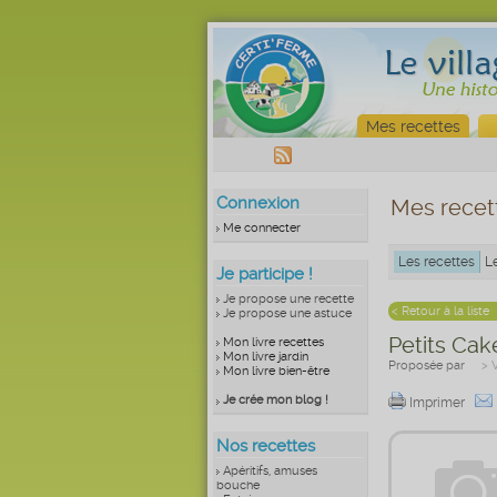
Mes recettes
Connexion
Mes recet
Me connecter
Les recettes
L
Je participe !
Je propose une recette
< Retour à la liste
Je propose une astuce
Petits Ca
Mon livre recettes
Mon livre jardin
Proposée par
> 
Mon livre bien-être
Je crée mon blog !
Imprimer
Nos recettes
Apéritifs, amuses
bouche