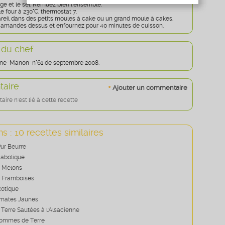
Age
* obligatoire
e et le sel. Remuez bien l'ensemble.
e four à 230°C, thermostat 7.
areil dans des petits moules à cake ou un grand moule à cakes.
amandes dessus et enfournez pour 40 minutes de cuisson.
 du chef
ne "Manon" n°61 de septembre 2008.
aire
+
Ajouter un commentaire
re n'est lié à cette recette
s : 10 recettes similaires
Pur Beurre
iabolique
e Melons
e Framboises
xotique
omates Jaunes
erre Sautées à l'Alsacienne
Pommes de Terre