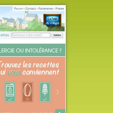
Forum
-
Contact
-
Partenaires
-
Presse
ettes :