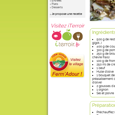
Entrées
Plats
Desserts
Je propose une recette
Visitez iTerroir
Ingrédient
500 g de rest
gigot...)
400 g de cou
300 g de po
250 g de bro
chèvre frais)
100 g de fro
250 ml de cr
1 oeuf
Huile d'olive
1 bouquet de 
préalablement c
d'olive)
2 gousses d'a
1 oignon
Sel et poivre
Préparatio
Préchauffez l