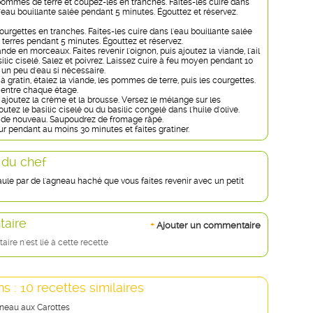
pommes de terre et coupez-les en tranches. Faites-les cuire dans
'eau bouillante salée pendant 5 minutes. Égouttez et réservez.
urgettes en tranches. Faites-les cuire dans l'eau bouillante salée
erres pendant 5 minutes. Égouttez et réservez.
nde en morceaux. Faites revenir l'oignon, puis ajoutez la viande, l'ail
silic ciselé. Salez et poivrez. Laissez cuire à feu moyen pendant 10
 un peu d'eau si nécessaire.
à gratin, étalez la viande, les pommes de terre, puis les courgettes.
z entre chaque étage.
, ajoutez la crème et la brousse. Versez le mélange sur les
utez le basilic ciselé ou du basilic congelé dans l'huile d'olive.
z de nouveau. Saupoudrez de fromage râpé.
r pendant au moins 30 minutes et faites gratiner.
 du chef
ule par de l'agneau haché que vous faites revenir avec un petit
aire
+
Ajouter un commentaire
re n'est lié à cette recette
s : 10 recettes similaires
neau aux Carottes