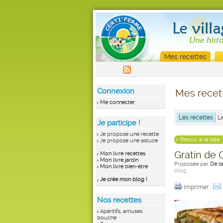
Mes recettes
Connexion
Mes recet
Me connecter
Les recettes
L
Je participe !
Je propose une recette
< Retour à la liste
Je propose une astuce
Gratin de 
Mon livre recettes
Mon livre jardin
Proposée par
De l
Mon livre bien-être
blog
Je crée mon blog !
Imprimer
Nos recettes
Apéritifs, amuses
bouche