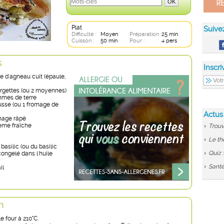
Plat
Suive
Difficulté :
Moyen
Préparation :
25 min
Cuisson :
50 min
Pour :
4 pers
s
Inscri
e d'agneau cuit (épaule,
rgettes (ou 2 moyennes)
mmes de terre
usse (ou 1 fromage de
Actus
mage râpé
ème fraîche
Trouv
Le th
basilic (ou du basilic
Quiz 
ongelé dans l'huile
Santé
il
n
e four à 210°C.