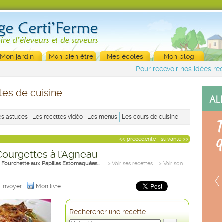
Mon jardin
Mon bien être
Mes écoles
Mon blog
Pour recevoir nos idées rec
tes de cuisine
es astuces
Les recettes vidéo
Les menus
Les cours de cuisine
<< précédente
suivante >>
Courgettes à l'Agneau
a Fourchette aux Papilles Estomaquées...
> Voir ses recettes
> Voir son
Envoyer
Mon livre
Rechercher une recette :