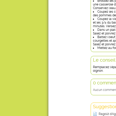
Brossez les 
une casserole d
Conservez l'eau.
Coupez les co
des pommes de t
Coupez la via
et les 3/4 du ba
minutes. Versez
Dans un plat 
Salez et poivre
Battez l'oeuf
courgettes et ajo
Salez et poivre
Mettez au fou
Le conseil
Remplacez l'épa
oignon.
0 comment
Aucun commentai
Suggestion
Ragoût d'Ag