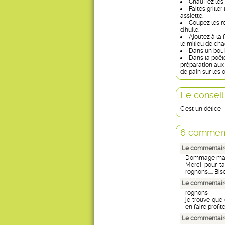
Chauffez les
Faites grille
assiette.
Coupez les ro
d'huile.
Ajoutez à la 
le milieu de ch
Dans un bol, 
Dans la poêl
préparation aux
de pain sur les 
Le conseil
C'est un délice !
6 comment
Le commentaire
Dommage mais.
Merci pour ta
rognons..... Bi
Le commentaire
rognons
je trouve que
en faire profit
Le commentair