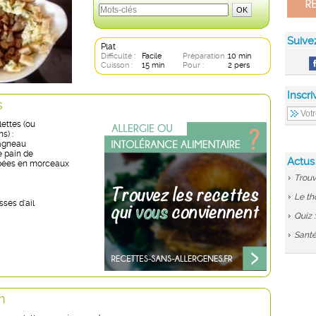
Suive
Plat
Difficulté :
Facile
Préparation :
10 min
Cuisson :
15 min
Pour :
2 pers
Inscri
s
lettes (ou
s) :
'agneau
e pain de
Actus
ées en morceaux
Trouv
Le th
sses d'ail
Quiz 
Santé
n