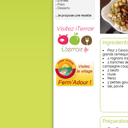
Entrées
Plats
Desserts
Je propose une recette
Visitez iTerroir
Ingrédient
Pour 2 Casso
grands ramequin
4 rognons d
2 tranches d
campagne coup
2 oeufs
Huile
Persil
2 petites gou
Sel, poivre
Préparatio