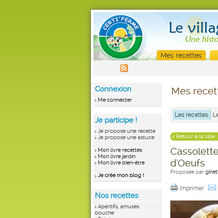
Mes recettes
Connexion
Mes recet
Me connecter
Les recettes
L
Je participe !
Je propose une recette
< Retour à la liste
Je propose une astuce
Cassolette
Mon livre recettes
Mon livre jardin
d'Oeufs
Mon livre bien-être
Proposée par
ginet
Je crée mon blog !
Imprimer
Nos recettes
Apéritifs, amuses
bouche