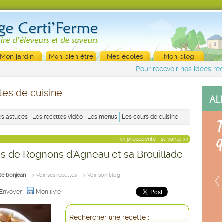
Mon jardin
Mon bien être
Mes écoles
Mon blog
Pour recevoir nos idées rec
tes de cuisine
es astuces
Les recettes vidéo
Les menus
Les cours de cuisine
<< précédente
suivante >>
s de Rognons d'Agneau et sa Brouillade
te bonjean
> Voir ses recettes
> Voir son blog
Envoyer
Mon livre
Rechercher une recette :