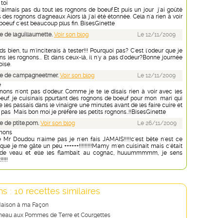
toi
'aimais pas du tout les rognons de boeuf.Et puis un jour j'ai goûté
des rognons d'agneaux Alors là j'ai été étonnée. Cela n'a rien à voir
oeuf c'est beaucoup plus fin. BisesGinette
 de laguillaumette.
Voir son blog
Le 12/11/2009
s bien, tu m'inciterais à tester!!! Pourquoi pas? C'est l'odeur que je
s les rognons... Et dans ceux-là, il n'y a pas d'odeur?Bonne journée
oise.
e de campagneetmer.
Voir son blog
Le 12/11/2009
e
gnons n'ont pas d'odeur. Comme je te le disais rien à voir avec les
euf. je cuisinais ppurtant des rognons de boeuf pour mon mari qui
e les passais dans le vinaigre une minutes avant de les faire cuire et
t pas Mais bon moi je préfère les petits rognons..!!BisesGinette
 de ptite.pom.
Voir son blog
Le 26/11/2009
gnons
 Mr Doudou n'aime pas je n'en fais JAMAIS!!!!!c'est bête n'est ce
a que je me gâte un peu ++++++!!!!!!!!!Mamy m'en cuisinait mais c'était
de veau et elle les flambait au cognac, huuummmmm, je sens
!!!!
s : 10 recettes similaires
Maison à ma Façon
neau aux Pommes de Terre et Courgettes