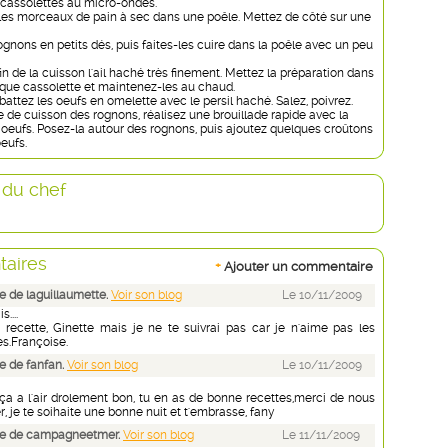
 cassolettes au micro-ondes.
r les morceaux de pain à sec dans une poêle. Mettez de côté sur une
gnons en petits dés, puis faites-les cuire dans la poêle avec un peu
fin de la cuisson l'ail haché très finement. Mettez la préparation dans
aque cassolette et maintenez-les au chaud.
battez les oeufs en omelette avec le persil haché. Salez, poivrez.
e de cuisson des rognons, réalisez une brouillade rapide avec la
 oeufs. Posez-la autour des rognons, puis ajoutez quelques croûtons
oeufs.
 du chef
aires
+
Ajouter un commentaire
 de laguillaumette.
Voir son blog
Le 10/11/2009
...
 recette, Ginette mais je ne te suivrai pas car je n'aime pas les
ses.Françoise.
 de fanfan.
Voir son blog
Le 10/11/2009
 ça a l'air drolement bon, tu en as de bonne recettes,merci de nous
er, je te soihaite une bonne nuit et t'embrasse, fany
e de campagneetmer.
Voir son blog
Le 11/11/2009