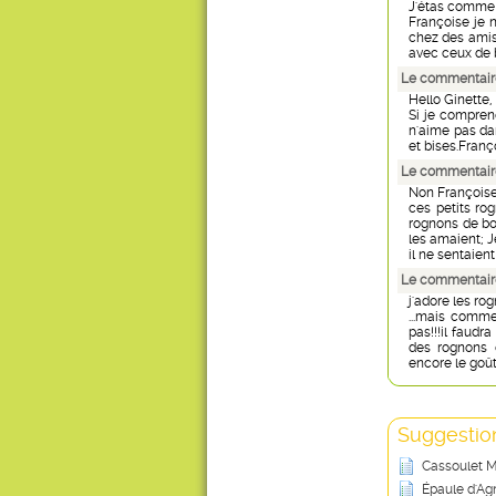
J'étas comme 
Françoise je n
chez des amis 
avec ceux de b
Le commentaire
Hello Ginette,
Si je comprend
n'aime pas dan
et bises.Franç
Le commentair
Non François
ces petits ro
rognons de bo
les amaient; J
il ne sentaien
Le commentaire
j'adore les ro
...mais comme
pas!!!il faudr
des rognons 
encore le goût!
Suggestion
Cassoulet 
Épaule d'Ag