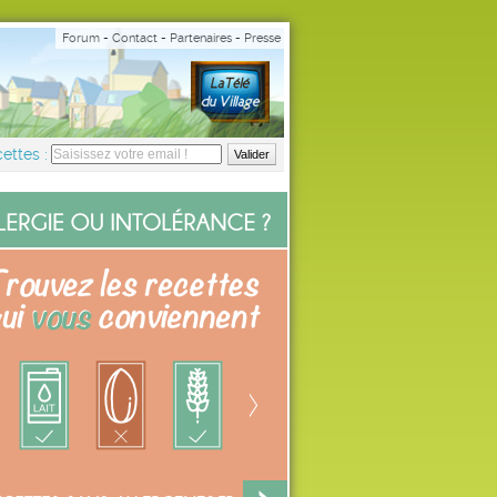
Forum
-
Contact
-
Partenaires
-
Presse
ettes :