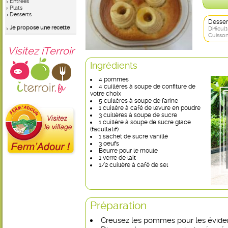
Entrées
Plats
Desserts
Desser
Je propose une recette
Difficult
Cuisson
Visitez iTerroir
Ingrédients
4 pommes
4 cuillères à soupe de confiture de
votre choix
5 cuillères à soupe de farine
1 cuillère à café de levure en poudre
3 cuillères à soupe de sucre
1 cuillère à soupe de sucre glace
(facultatif)
1 sachet de sucre vanillé
3 oeufs
Beurre pour le moule
1 verre de lait
1/2 cuillère à café de sel
Préparation
Creusez les pommes pour les évider 