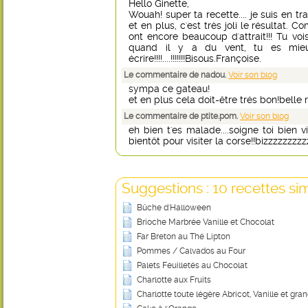
Hello Ginette,
Wouah! super ta recette.... je suis en tr
et en plus, c'est très joli le résultat. 
ont encore beaucoup d'attrait!!! Tu vois
quand il y a du vent, tu es mie
écrire!!!!....!!!!!!!Bisous.Françoise.
Le commentaire de nadou.
Voir son blog
sympa ce gateau!
et en plus cela doit-être trés bon!belle 
Le commentaire de ptite.pom.
Voir son blog
eh bien t'es malade....soigne toi bien vi
bientôt pour visiter la corse!!bizzzzzzzz
Suggestions : 10 recettes sim
Bûche d'Halloween
Brioche Marbrée Vanille et Chocolat
Far Breton au Thé Lipton
Pommes / Calvados au Four
Palets Feuilletés au Chocolat
Charlotte aux Fruits
Charlotte toute légère Abricot, Vanille et gra