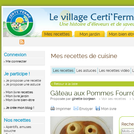
Mes recettes
Mon jardin
Mon bien êtr
Connexion
Mes recettes de cuisine
Me connecter
Les recettes
Les astuces
Les recettes vidéo
Je participe !
Je propose une recette
< Retour à la liste
Je propose une astuce
Gâteau aux Pommes Fourr
Mon livre recettes
Mon livre jardin
Proposée par
ginette bonjean
> Voir ses recettes
> 
Mon livre bien-être
Je crée mon blog !
Imprimer
Envoyer
Mon livre
Nos recettes
Recher
Apéritifs, amuses
bouche