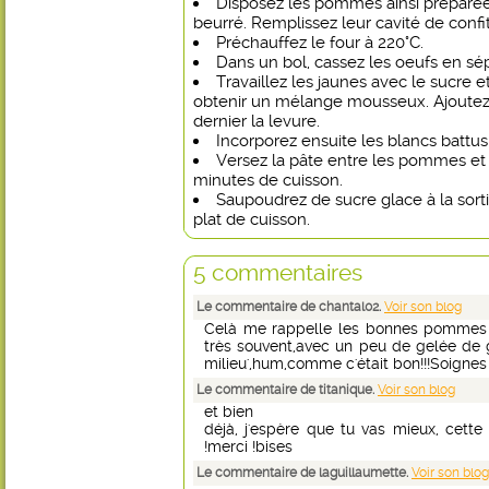
Disposez les pommes ainsi préparée
beurré. Remplissez leur cavité de confi
Préchauffez le four à 220°C.
Dans un bol, cassez les oeufs en sép
Travaillez les jaunes avec le sucre e
obtenir un mélange mousseux. Ajoutez la 
dernier la levure.
Incorporez ensuite les blancs battus
Versez la pâte entre les pommes et
minutes de cuisson.
Saupoudrez de sucre glace à la sorti
plat de cuisson.
5 commentaires
Le commentaire de chantal02.
Voir son blog
Celà me rappelle les bonnes pommes 
très souvent,avec un peu de gelée de gr
milieu',hum,comme c'était bon!!!Soignes 
Le commentaire de titanique.
Voir son blog
et bien
déjà, j'espère que tu vas mieux, cette
!merci !bises
Le commentaire de laguillaumette.
Voir son blog