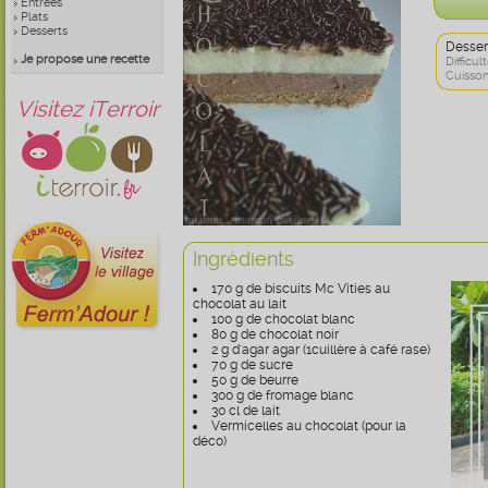
Entrées
Plats
Desserts
Desser
Je propose une recette
Difficult
Cuisson
Visitez iTerroir
Ingrédients
170 g de biscuits Mc Vities au
chocolat au lait
100 g de chocolat blanc
80 g de chocolat noir
2 g d'agar agar (1cuillère à café rase)
70 g de sucre
50 g de beurre
300 g de fromage blanc
30 cl de lait
Vermicelles au chocolat (pour la
déco)