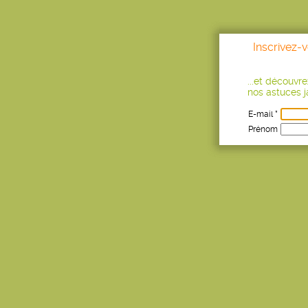
Inscrivez-
...et découvr
nos astuces ja
E-mail *
Prénom
Age