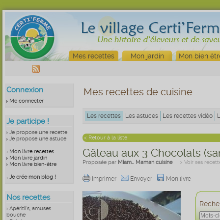
Mes recettes
Mon jardin
Mon bien êtr
Connexion
Mes recettes de cuisine
Me connecter
Les recettes
Les astuces
Les recettes vidéo
Je participe !
Je propose une recette
< Retour à la liste
Je propose une astuce
Gâteau aux 3 Chocolats (sa
Mon livre recettes
Mon livre jardin
Proposée par
Miam… Maman cuisine
> Voir ses recett
Mon livre bien-être
Je crée mon blog !
Imprimer
Envoyer
Mon livre
Nos recettes
Recher
Apéritifs, amuses
bouche