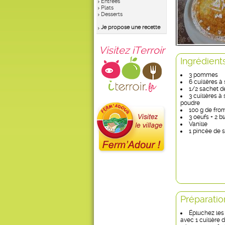
Entrées
Plats
Desserts
Je propose une recette
Visitez iTerroir
Ingrédient
3 pommes
6 cuillères à
1/2 sachet d
3 cuillères à
poudre
100 g de fro
3 oeufs + 2 b
Vanille
1 pincée de s
Préparatio
Épluchez les
avec 1 cuillère 