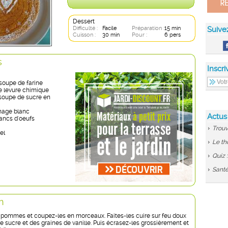
Dessert
Difficulté :
Facile
Préparation :
15 min
Suive
Cuisson :
30 min
Pour :
6 pers
s
Inscri
 soupe de farine
e levure chimique
 soupe de sucre en
mage blanc
Actus
lancs d'oeufs
Trouv
el
Le th
Quiz 
Santé
n
 pommes et coupez-les en morceaux. Faites-les cuire sur feu doux
de sucre et des graines de vanille. Puis écrasez-les grossièrement et