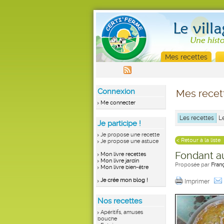
Mes recettes
Connexion
Mes recet
Me connecter
Les recettes
L
Je participe !
Je propose une recette
< Retour à la liste
Je propose une astuce
Fondant 
Mon livre recettes
Mon livre jardin
Proposée par
Fran
Mon livre bien-être
Je crée mon blog !
Imprimer
Nos recettes
Apéritifs, amuses
bouche