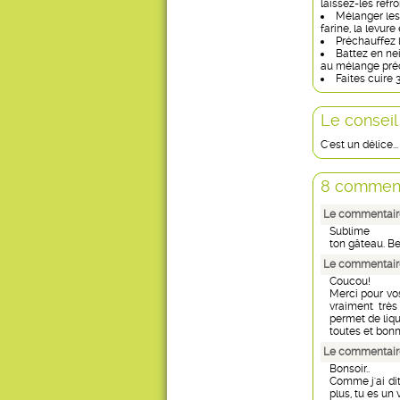
laissez-les refroi
Mélanger les 
farine, la levu
Préchauffez le
Battez en ne
au mélange précé
Faites cuire 
Le conseil
C'est un délice.
8 comment
Le commentair
Sublime
ton gâteau. Be
Le commentaire
Coucou!
Merci pour vos
vraiment très 
permet de liqu
toutes et bonn
Le commentair
Bonsoir..
Comme j'ai dit
plus, tu es un v