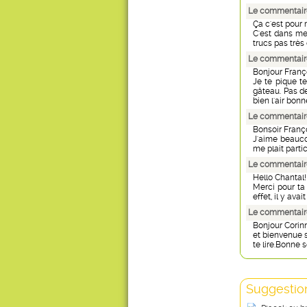
Le commentaire
Ça c'est pour m
C'est dans mes
trucs pas très
Le commentair
Bonjour Franç
Je te pique te
gâteau. Pas de
bien l'air bonn
Le commentaire
Bonsoir Franç
J'aime beauco
me plait partic
Le commentaire
Hello Chantal!
Merci pour ta 
effet, il y ava
Le commentaire
Bonjour Corin
et bienvenue s
te lire.Bonne 
Suggestion