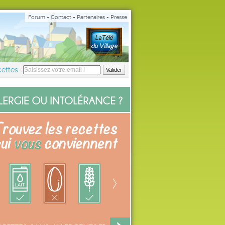
Forum
-
Contact
-
Partenaires
-
Presse
ettes :