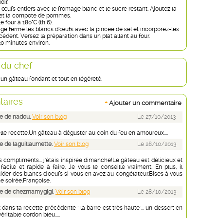
dir.
œufs entiers avec le fromage blanc et le sucre restant. Ajoutez la
re et la compote de pommes.
 four à 180°C (th 6).
ige ferme les blancs d’œufs avec la pincée de sel et incorporez-les
dent. Versez la préparation dans un plat allant au four.
30 minutes environ.
 du chef
.. un gâteau fondant et tout en légéreté.
aires
+
Ajouter un commentaire
e de nadou.
Voir son blog
Le 27/10/2013
lle recette.Un gâteau à déguster au coin du feu en amoureux....
 de laguillaumette.
Voir son blog
Le 28/10/2013
 compliments... j'étais inspirée dimanche!Le gâteau est délicieux et
facile et rapide à faire. Je vous le conseille vraiment. En plus, il
ider des blancs d'oeufs si vous en avez au congélateur.Bises à vous
e soirée.Françoise.
e de chezmamygigi.
Voir son blog
Le 28/10/2013
 dans ta recette précédente " la barre est très haute"... un dessert en
éritable cordon bleu.....