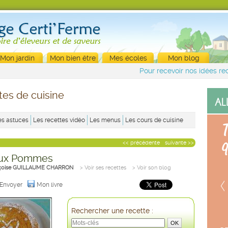
Mon jardin
Mon bien être
Mes écoles
Mon blog
Pour recevoir nos idées rec
tes de cuisine
es astuces
Les recettes vidéo
Les menus
Les cours de cuisine
<< précédente
suivante >>
aux Pommes
çoise GUILLAUME CHARRON
> Voir ses recettes
> Voir son blog
Envoyer
Mon livre
Rechercher une recette :