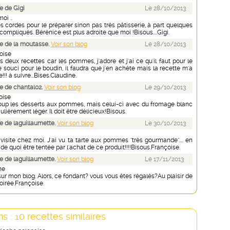
 de Gigi
Le 28/10/2013
oi ..
 cordes pour le préparer sinon pas très pâtisserie, à part quelques
 compliqués. Bérénice est plus adroite que moi !Bisous....Gigi.
e de la moutasse.
Voir son blog
Le 28/10/2013
oise
s deux recettes car les pommes, j'adore et j'ai ce qu'il faut pour le
 souci pour le boudin, il faudra que j'en achète mais la recette m'a
e!!! à suivre...Bises.Claudine.
 de chantal02.
Voir son blog
Le 29/10/2013
oise
up les desserts aux pommes, mais celui-ci avec du fromage blanc
ulièrement léger. Il doit être délicieux!Bisous.
 de laguillaumette.
Voir son blog
Le 30/10/2013
visite chez moi. J'ai vu ta tarte aux pommes "très gourmande".... en
it de quoi être tentée par l'achat de ce produit!!!!Bisous.Françoise.
 de laguillaumette.
Voir son blog
Le 17/11/2013
ne
ur mon blog. Alors, ce fondant? vous vous êtes régalés?Au plaisir de
soirée.Françoise.
s : 10 recettes similaires