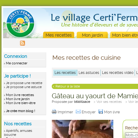
Mes recettes
Mon jardin
Mon bien êtr
Connexion
Mes recettes de cuisine
Me connecter
Les recettes
Les astuces
Les recettes vidéo
Je participe !
Je propose une recette
< Retour à la liste
Je propose une astuce
Gâteau au yaourt de Mami
Mon livre recettes
Mon livre jardin
Proposée par
téléAlsace
> Voir ses recettes
> Voir l
Mon livre bien-être
Je crée mon blog !
Imprimer
Envoyer
Mon livre
Nos recettes
Recher
Apéritifs, amuses
bouche