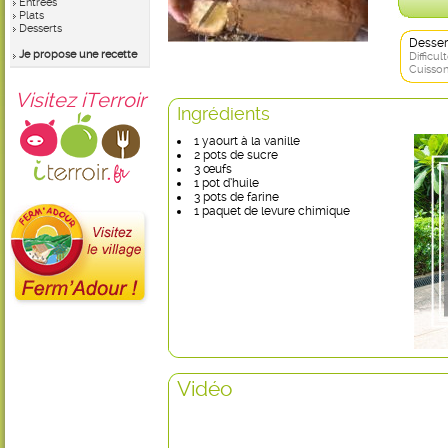
Entrées
Plats
Desserts
Desser
Je propose une recette
Difficult
Cuisson
Visitez iTerroir
Ingrédients
1 yaourt à la vanille
2 pots de sucre
3 œufs
1 pot d’huile
3 pots de farine
1 paquet de levure chimique
Vidéo