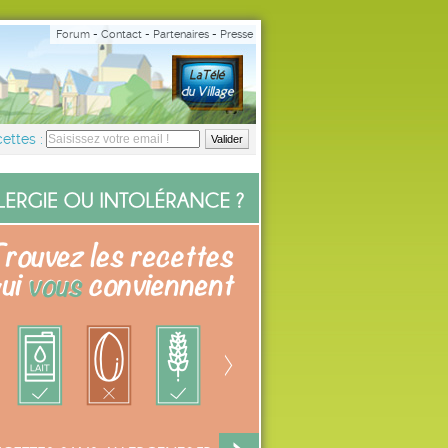
Forum
-
Contact
-
Partenaires
-
Presse
ettes :