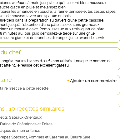
blancs au fouet à main jusqu'à ce qu'ils soient bien mousseux.
 sucre glace en pluie et mélangez bien.
rporez les amandes en poudre, la farine tamisée et les zestes râpés
ez de nouveau avec une spatule en bois.
rre tiédi dans la préparation au travers d'une petite passoire.
t jusqu'à l'obtention d'une pâte lisse et sans grumeaux.
rinez un moule à cake. Remplissez-le aux trois-quart de pâte.
18 minutes au four, puis démoulez-le tiède sur une grille.
e sucre glace et de tranches d'oranges juste avant de servir.
 du chef
congélateur les blancs d'œufs non utilisés. Lorsque le nombre de
t atteint, je réalise cet excellent gâteau !
aire
+
Ajouter un commentaire
re n'est lié à cette recette
s : 10 recettes similaires
etits Gâteaux Orientaux)
 Farine de Châtaignes et Poires
Pâques de mon enfance
rêpes Spéculos, Pommes et Caramel au Beurre Salé