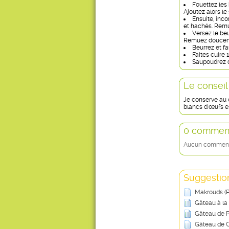
Fouettez les 
Ajoutez alors le
Ensuite, inco
et hachés. Remu
Versez le beu
Remuez doucemen
Beurrez et fa
Faites cuire 
Saupoudrez d
Le conseil
Je conserve au 
blancs d'œufs es
0 comment
Aucun commentai
Suggestion
Makrouds (P
Gâteau à la
Gâteau de 
Gâteau de C