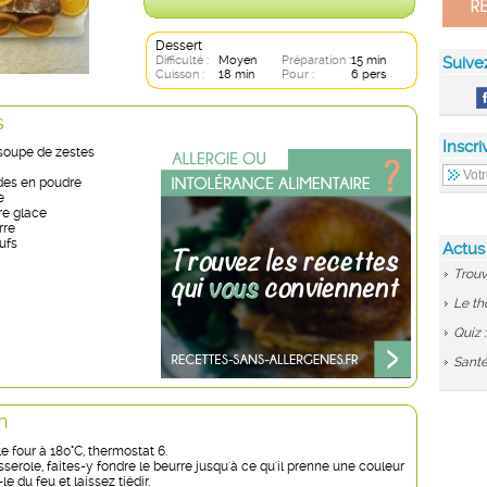
Dessert
Difficulté :
Moyen
Préparation :
15 min
Suive
Cuisson :
18 min
Pour :
6 pers
s
Inscri
 soupe de zestes
des en poudre
e
re glace
rre
ufs
Actus
Trouv
Le th
Quiz 
Santé
n
e four à 180°C, thermostat 6.
erole, faites-y fondre le beurre jusqu'à ce qu'il prenne une couleur
e du feu et laissez tiédir.