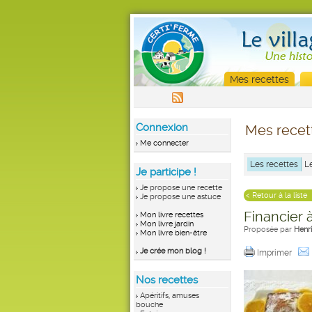
Mes recettes
Connexion
Mes recet
Me connecter
Les recettes
L
Je participe !
Je propose une recette
< Retour à la liste
Je propose une astuce
Financier 
Mon livre recettes
Mon livre jardin
Proposée par
Henri
Mon livre bien-être
Je crée mon blog !
Imprimer
Nos recettes
Apéritifs, amuses
bouche