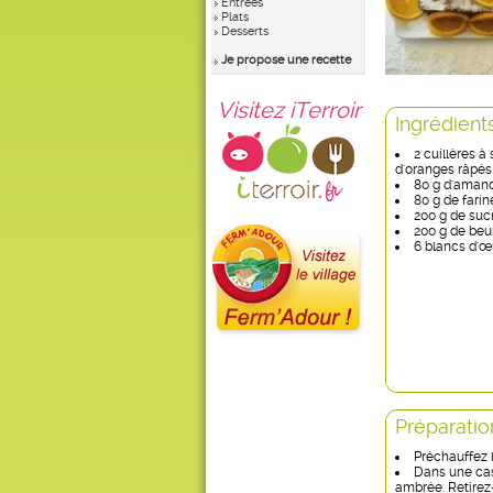
Entrées
Plats
Desserts
Je propose une recette
Visitez iTerroir
Ingrédient
2 cuillères à
d'oranges râpés
80 g d'aman
80 g de farin
200 g de suc
200 g de beu
6 blancs d'œ
Préparatio
Préchauffez l
Dans une cass
ambrée. Retirez-l