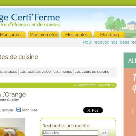
Mon jardin
Mon bien être
Mes écoles
Mon blog
Pour recevoir nos idées rec
tes de cuisine
es astuces
Les recettes vidéo
Les menus
Les cours de cuisine
<< précédente
suivante >>
à l'Orange
ette Cubilier
Envoyer
Mon livre
Rechercher une recette :