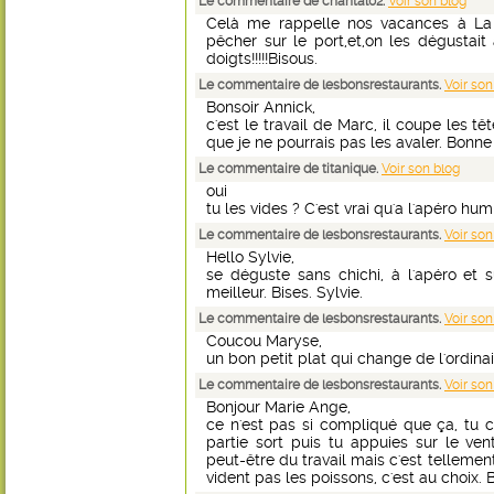
Le commentaire de chantal02.
Voir son blog
Celà me rappelle nos vacances à La T
pêcher sur le port,et,on les dégustait
doigts!!!!!Bisous.
Le commentaire de lesbonsrestaurants.
Voir son
Bonsoir Annick,
c'est le travail de Marc, il coupe les tête
que je ne pourrais pas les avaler. Bonne 
Le commentaire de titanique.
Voir son blog
oui
tu les vides ? C'est vrai qu'a l'ap
Le commentaire de lesbonsrestaurants.
Voir son
Hello Sylvie,
se déguste sans chichi, à l'apéro et s
meilleur. Bises. Sylvie.
Le commentaire de lesbonsrestaurants.
Voir son
Coucou Maryse,
un bon petit plat qui change de l'ordinair
Le commentaire de lesbonsrestaurants.
Voir son
Bonjour Marie Ange,
ce n'est pas si compliqué que ça, tu co
partie sort puis tu appuies sur le vent
peut-être du travail mais c'est telleme
vident pas les poissons, c'est au choix. 