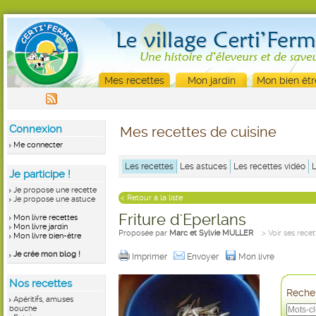
Mes recettes
Mon jardin
Mon bien êtr
Connexion
Mes recettes de cuisine
Me connecter
Les recettes
Les astuces
Les recettes vidéo
Je participe !
Je propose une recette
< Retour à la liste
Je propose une astuce
Friture d'Eperlans
Mon livre recettes
Mon livre jardin
Proposée par
Marc et Sylvie MULLER
> Voir ses recet
Mon livre bien-être
Je crée mon blog !
Imprimer
Envoyer
Mon livre
Nos recettes
Recher
Apéritifs, amuses
bouche