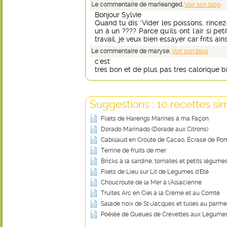
Le commentaire de marieanged.
Voir son blog
Bonjour Sylvie
Quand tu dis "Vider les poissons, rincez-
un à un ???? Parce qu'ils ont l'air si peti
travail, je veux bien essayer car frits ain
Le commentaire de maryse.
Voir son blog
c'est
tres bon et de plus pas tres calorique 
Suggestions : 10 recettes sim
Filets de Harengs Marinés à ma Façon
Dorado Marinado (Dorade aux Citrons)
Cabillaud en Croûte de Cacao, Écrasé de Pom
Terrine de fruits de mer
Bricks à la sardine, tomates et petits légume
Filets de Lieu sur Lit de Légumes d'Eté
Choucroute de la Mer à l'Alsacienne
Truites Arc en Ciel à la Crème et au Comté
Salade noix de St-Jacques et tuiles au parm
Poêlée de Queues de Crevettes aux Légume