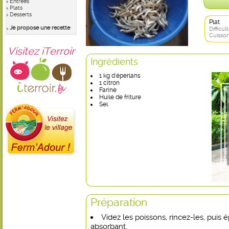
Entrées
Plats
Desserts
Plat
Je propose une recette
Difficult
Cuisson
Visitez iTerroir
Ingrédients
1 kg d'éperlans
1 citron
Farine
Huile de friture
Sel
Préparation
Videz les poissons, rincez-les, puis
absorbant.