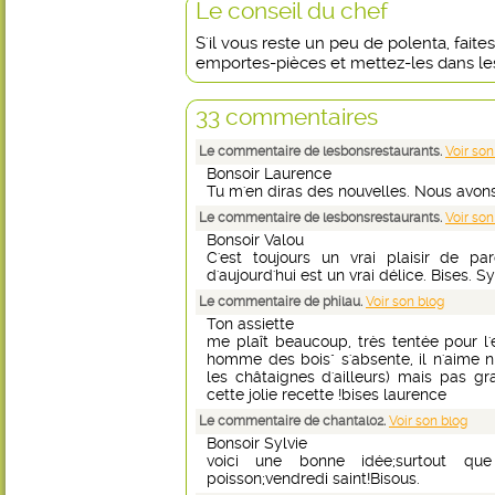
Le conseil du chef
S'il vous reste un peu de polenta, fait
emportes-pièces et mettez-les dans les
33 commentaires
Le commentaire de lesbonsrestaurants.
Voir son
Bonsoir Laurence
Tu m'en diras des nouvelles. Nous avons 
Le commentaire de lesbonsrestaurants.
Voir son
Bonsoir Valou
C'est toujours un vrai plaisir de pa
d'aujourd'hui est un vrai délice. Bises. Sy
Le commentaire de philau.
Voir son blog
Ton assiette
me plaît beaucoup, très tentée pour l'
homme des bois" s'absente, il n'aime ni
les châtaignes d'ailleurs) mais pas g
cette jolie recette !bises laurence
Le commentaire de chantal02.
Voir son blog
Bonsoir Sylvie
voici une bonne idée;surtout que
poisson;vendredi saint!Bisous.