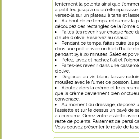
lentement la polenta ainsi que l'emme
à petit feu jusqu'à ce qu'elle épaississ
versez-la sur un plateau à tarte et laissez
Au bout de ce temps, retournez la p
découpez des rectangles de la forme 
Faites-les revenir sur chaque face d
d'huile d'olive. Réservez au chaud.
Pendant ce temps, faites cuire les 
dans une poêle avec un filet d'huile d'o
pendant 15 à 20 minutes. Salez et poivr
Pelez, lavez et hachez l'ail et l'oigno
Faites-les revenir dans une casserole
d'olive.
Déglacez au vin blanc, laissez réduir
mouillez avec le fumet de poisson. Lai
Ajoutez alors la crème et le curcuma
que la crème deviennent bien onctueus
convenace.
Au moment du dressage, déposez un
l'assiette et sur le dessus un pavé de
au curcuma. Ornez votre assiette avec 
reste de polenta. Parsemez de persil cis
Vous pouvez présenter le reste de la s