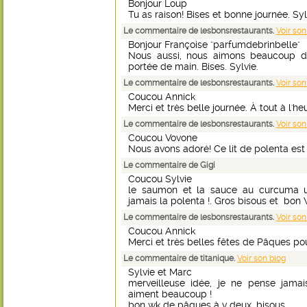
Bonjour Loup
Tu as raison! Bises et bonne journée. Syl
Le commentaire de lesbonsrestaurants.
Voir son
Bonjour Françoise "parfumdebrinbelle"
Nous aussi, nous aimons beaucoup de
portée de main. Bises. Sylvie.
Le commentaire de lesbonsrestaurants.
Voir son
Coucou Annick
Merci et très belle journée. À tout à l'heu
Le commentaire de lesbonsrestaurants.
Voir son
Coucou Vovone
Nous avons adoré! Ce lit de polenta est u
Le commentaire de Gigi
Coucou Sylvie
le saumon et la sauce au curcuma un
jamais la polenta !. Gros bisous et bon
Le commentaire de lesbonsrestaurants.
Voir son
Coucou Annick
Merci et très belles fêtes de Pâques pou
Le commentaire de titanique.
Voir son blog
Sylvie et Marc
merveilleuse idée, je ne pense jamai
aiment beaucoup !
bon wk de pâques à v deux, bisous