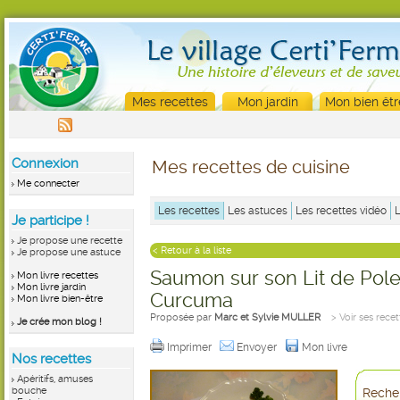
Mes recettes
Mon jardin
Mon bien êtr
Connexion
Mes recettes de cuisine
Me connecter
Les recettes
Les astuces
Les recettes vidéo
Je participe !
Je propose une recette
< Retour à la liste
Je propose une astuce
Saumon sur son Lit de Pole
Mon livre recettes
Mon livre jardin
Curcuma
Mon livre bien-être
Proposée par
Marc et Sylvie MULLER
> Voir ses recet
Je crée mon blog !
Imprimer
Envoyer
Mon livre
Nos recettes
Apéritifs, amuses
bouche
Recher