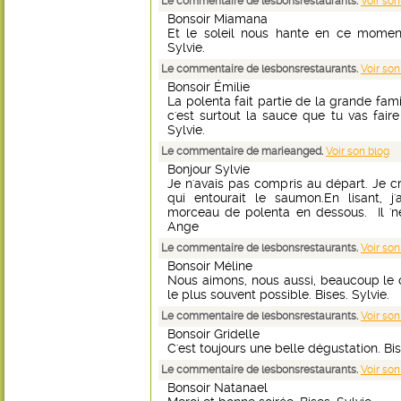
Le commentaire de lesbonsrestaurants.
Voir son
Bonsoir Miamana
Et le soleil nous hante en ce moment.
Sylvie.
Le commentaire de lesbonsrestaurants.
Voir son
Bonsoir Émilie
La polenta fait partie de la grande fam
c'est surtout la sauce que tu vas fai
Sylvie.
Le commentaire de marieanged.
Voir son blog
Bonjour Sylvie
Je n'avais pas compris au départ. Je cr
qui entourait le saumon.En lisant, j'
morceau de polenta en dessous. Il 'nei
Ange
Le commentaire de lesbonsrestaurants.
Voir son
Bonsoir Méline
Nous aimons, nous aussi, beaucoup le cu
le plus souvent possible. Bises. Sylvie.
Le commentaire de lesbonsrestaurants.
Voir son
Bonsoir Gridelle
C'est toujours une belle dégustation. Bis
Le commentaire de lesbonsrestaurants.
Voir son
Bonsoir Natanael