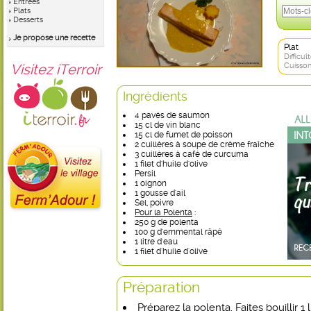
Entrées
Plats
Desserts
Je propose une recette
Plat
Difficult
Visitez iTerroir
Cuisson
Ingrédients
4 pavés de saumon
15 cl de vin blanc
15 cl de fumet de poisson
2 cuillères à soupe de crème fraîche
3 cuillères à café de curcuma
1 filet d'huile d'olive
Persil
1 oignon
1 gousse d'ail
Sel, poivre
Pour la Polenta
:
250 g de polenta
100 g d'emmental râpé
1 litre d'eau
1 filet d'huile d'olive
Préparation
Préparez la polenta. Faites bouillir 1 