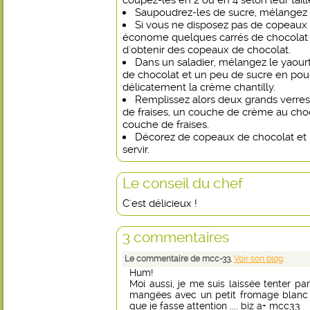
coupez-les en 2 ou en 4 selon leur taill
Saupoudrez-les de sucre, mélangez 
Si vous ne disposez pas de copeaux 
économe quelques carrés de chocolat n
d'obtenir des copeaux de chocolat.
Dans un saladier, mélangez le yaour
de chocolat et un peu de sucre en poud
délicatement la crème chantilly.
Remplissez alors deux grands verre
de fraises, un couche de crème au cho
couche de fraises.
Décorez de copeaux de chocolat et r
servir.
Le conseil du chef
C'est délicieux !
3 commentaires
Le commentaire de mcc-33.
Voir son blog
Hum!
Moi aussi, je me suis laissée tenter par 
mangées avec un petit fromage blanc (sa
que je fasse attention .... biz a+ mcc33