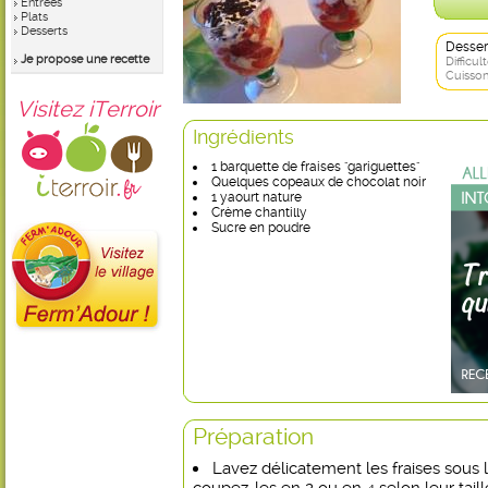
Entrées
Plats
Desserts
Desser
Je propose une recette
Difficult
Cuisson
Visitez iTerroir
Ingrédients
1 barquette de fraises "gariguettes"
Quelques copeaux de chocolat noir
1 yaourt nature
Crème chantilly
Sucre en poudre
Préparation
Lavez délicatement les fraises sous l