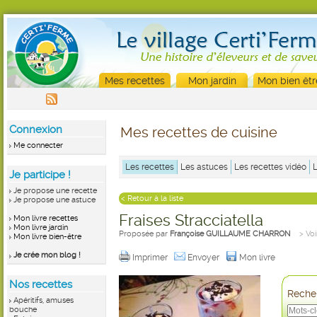
Mes recettes
Mon jardin
Mon bien êtr
Connexion
Mes recettes de cuisine
Me connecter
Les recettes
Les astuces
Les recettes vidéo
Je participe !
Je propose une recette
< Retour à la liste
Je propose une astuce
Fraises Stracciatella
Mon livre recettes
Mon livre jardin
Proposée par
Françoise GUILLAUME CHARRON
> Voi
Mon livre bien-être
Je crée mon blog !
Imprimer
Envoyer
Mon livre
Nos recettes
Recher
Apéritifs, amuses
bouche