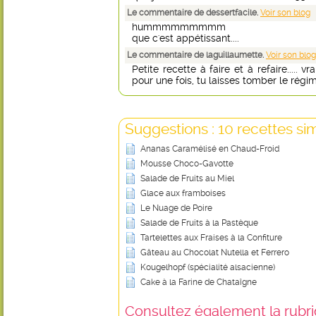
Le commentaire de dessertfacile.
Voir son blog
hummmmmmmmm
que c'est appétissant....
Le commentaire de laguillaumette.
Voir son blog
Petite recette à faire et à refaire..... 
pour une fois, tu laisses tomber le régi
Suggestions : 10 recettes sim
Ananas Caramélisé en Chaud-Froid
Mousse Choco-Gavotte
Salade de Fruits au Miel
Glace aux framboises
Le Nuage de Poire
Salade de Fruits à la Pastèque
Tartelettes aux Fraises à la Confiture
Gâteau au Chocolat Nutella et Ferrero
Kougelhopf (spécialité alsacienne)
Cake à la Farine de Chataîgne
Consultez également la rubriq