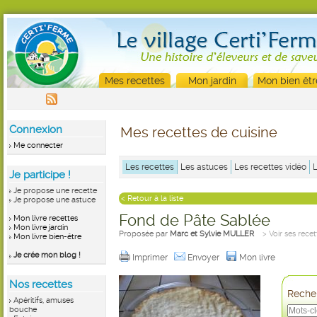
Mes recettes
Mon jardin
Mon bien êtr
Connexion
Mes recettes de cuisine
Me connecter
Les recettes
Les astuces
Les recettes vidéo
Je participe !
Je propose une recette
< Retour à la liste
Je propose une astuce
Fond de Pâte Sablée
Mon livre recettes
Mon livre jardin
Proposée par
Marc et Sylvie MULLER
> Voir ses recet
Mon livre bien-être
Je crée mon blog !
Imprimer
Envoyer
Mon livre
Nos recettes
Recher
Apéritifs, amuses
bouche