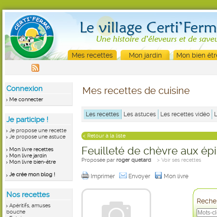
Mes recettes
Mon jardin
Mon bien êtr
Connexion
Mes recettes de cuisine
Me connecter
Les recettes
Les astuces
Les recettes vidéo
Je participe !
Je propose une recette
< Retour à la liste
Je propose une astuce
Feuilleté de chèvre aux ép
Mon livre recettes
Mon livre jardin
Proposée par
roger quetard
> Voir ses recettes
Mon livre bien-être
Je crée mon blog !
Imprimer
Envoyer
Mon livre
Nos recettes
Recher
Apéritifs, amuses
bouche