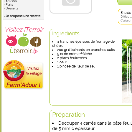
Entrées
Plats
Desserts
Entrée
Je propose une recette
Difficult
Cuisson
Visitez iTerroir
Ingrédients
4 tranches épaisses de fromage de
chèvre
200 gr d'épinards en branches cuits
5 cl de crème frâiche
2 pâtes feuilletées
1 oeuf
1 pincée de fleur de sel
Préparation
Découper 4 carrés dans la pâte feui
de 5 mm d'épaisseur.