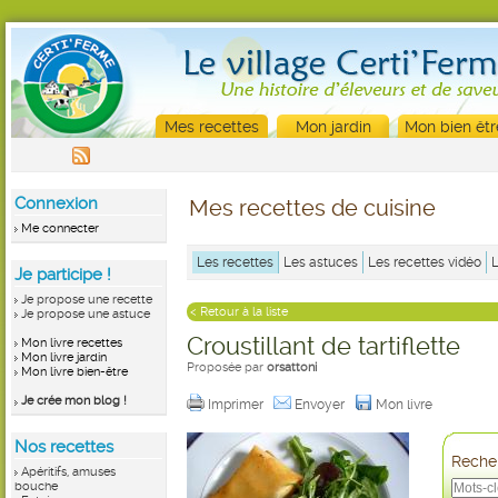
Mes recettes
Mon jardin
Mon bien êtr
Connexion
Mes recettes de cuisine
Me connecter
Les recettes
Les astuces
Les recettes vidéo
Je participe !
Je propose une recette
< Retour à la liste
Je propose une astuce
Croustillant de tartiflette
Mon livre recettes
Mon livre jardin
Proposée par
orsattoni
Mon livre bien-être
Je crée mon blog !
Imprimer
Envoyer
Mon livre
Nos recettes
Recher
Apéritifs, amuses
bouche