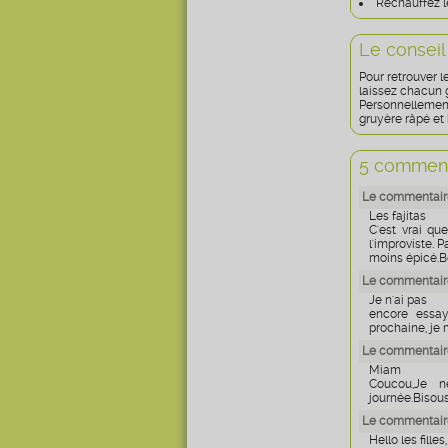
Réchauffez le
Le conseil
Pour retrouver l
laissez chacun g
Personnellement, 
gruyère râpé et 
5 comment
Le commentaire
Les fajitas
C'est vrai qu
l'improviste. 
moins épicé.B
Le commentair
Je n'ai pas
encore essay
prochaine, je 
Le commentaire
Miam
Coucou,Je n
journée.Bisous
Le commentaire
Hello les filles,