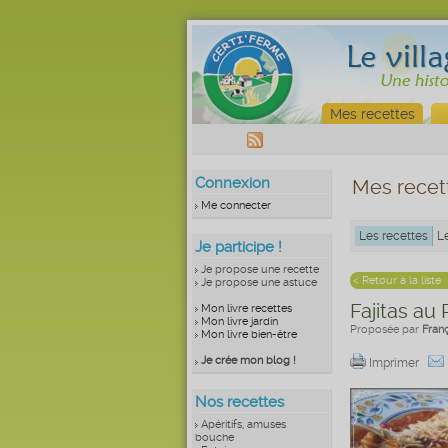
Mes recettes
Connexion
Mes recet
Me connecter
Les recettes
L
Je participe !
Je propose une recette
< Retour à la liste
Je propose une astuce
Fajitas au 
Mon livre recettes
Mon livre jardin
Proposée par
Fran
Mon livre bien-être
Je crée mon blog !
Imprimer
Nos recettes
Apéritifs, amuses
bouche