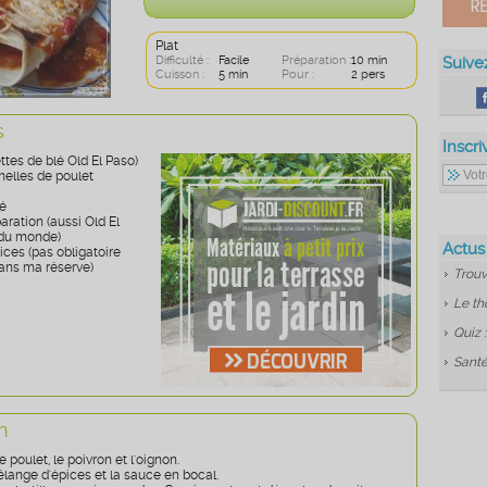
Plat
Difficulté :
Facile
Préparation :
10 min
Suive
Cuisson :
5 min
Pour :
2 pers
s
Inscri
ettes de blé Old El Paso)
elles de poulet
é
ration (aussi Old El
 du monde)
Actus
ices (pas obligatoire
dans ma réserve)
Trouv
Le th
Quiz 
Santé
n
e poulet, le poivron et l'oignon.
élange d'épices et la sauce en bocal.