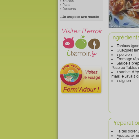
Entrées
Plats
Desserts
Je propose une recette
Visitez iTerroir
Ingrédient
Tortillas (gal
Quelques lam
1 poivron
Fromage râp
Sauce à prépa
Paso ou Tables
1 sachet d'ép
mais je l'avais 
1 oignon
Préparatio
Faites dorer l
Ajoutez le m