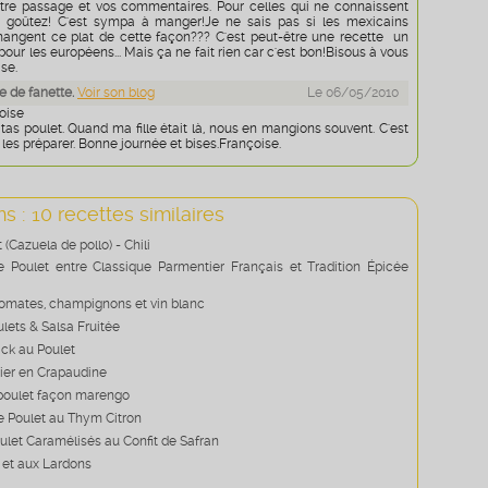
tre passage et vos commentaires. Pour celles qui ne connaissent
t goûtez! C'est sympa à manger!Je ne sais pas si les mexicains
mangent ce plat de cette façon??? C'est peut-être une recette un
our les européens... Mais ça ne fait rien car c'est bon!Bisous à vous
se.
 de fanette.
Voir son blog
Le 06/05/2010
oise
jitas poulet. Quand ma fille était là, nous en mangions souvent. C'est
t les préparer. Bonne journée et bises.Françoise.
s : 10 recettes similaires
 (Cazuela de pollo) - Chili
e Poulet entre Classique Parmentier Français et Tradition Épicée
tomates, champignons et vin blanc
ulets & Salsa Fruitée
ck au Poulet
ier en Crapaudine
poulet façon marengo
e Poulet au Thym Citron
ulet Caramélisés au Confit de Safran
il et aux Lardons