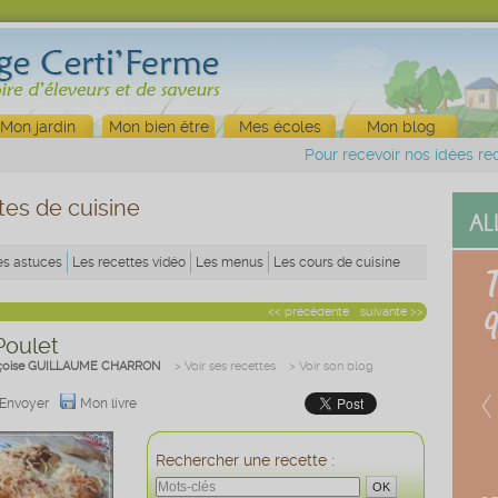
Mon jardin
Mon bien être
Mes écoles
Mon blog
Pour recevoir nos idées rec
tes de cuisine
es astuces
Les recettes vidéo
Les menus
Les cours de cuisine
<< précédente
suivante >>
Poulet
çoise GUILLAUME CHARRON
> Voir ses recettes
> Voir son blog
Envoyer
Mon livre
Rechercher une recette :