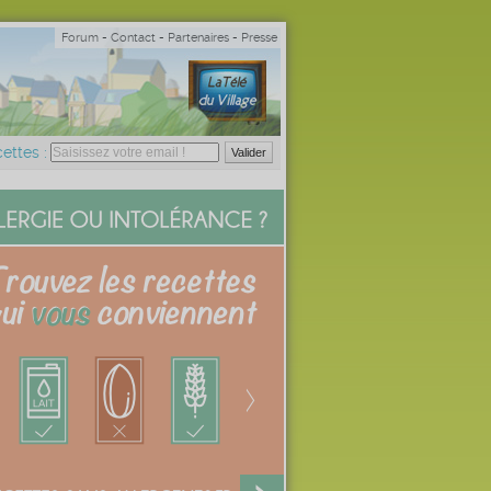
Forum
-
Contact
-
Partenaires
-
Presse
ettes :