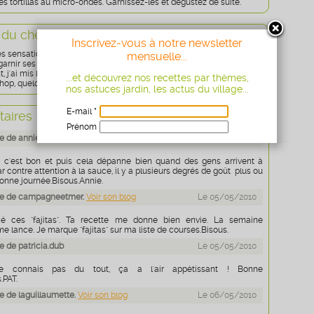
s tortillas au micro-ondes. Garnissez-les et dégustez de suite.
 du chef
Inscrivez-vous à notre newsletter
es sensations d'un vrai repas mexicain, apportez tout sur la table et
mensuelle...
arnir ses tortillas selon son goût.
j'ai mis les fajitas dans un plat à gratin. Je les ai recouvertes de
...et découvrez nos recettes par thèmes,
hop, quelques minutes sous le grill.
nos astuces jardin, les actus du village...
E-mail *
aires
+
Ajouter un commentaire
Prénom
 de annielecourtoistrouillard
Le 05/05/2010
Age
* obligatoire
e c'est bon et puis cela dépanne bien quand des gens arrivent à
Par contre attention à la sauce, il y a plusieurs degrés de goût plus ou
onne journée.Bisous.Annie.
e de campagneetmer.
Voir son blog
Le 05/05/2010
é ces "fajitas". Ta recette me donne bien envie. La semaine
me lance. Je marque "fajitas" sur ma liste de courses.Bisous.
 de patricia.dub
Le 05/05/2010
e connais pas du tout, ça a l'air appétissant ! Bonne
.PAT.
 de laguillaumette.
Voir son blog
Le 06/05/2010