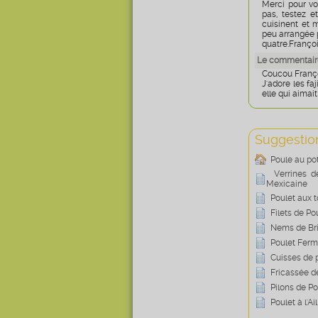
Merci pour vo
pas, testez e
cuisinent et 
peu arrangée p
quatre.Françoi
Le commentaire
Coucou Franç
J'adore les fa
elle qui aimai
Suggestion
Poule au pot
Verrines d
Mexicaine
Poulet aux 
Filets de Po
Nems de Bri
Poulet Ferm
Cuisses de 
Fricassée d
Pilons de Po
Poulet à l'A