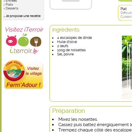
Entrées
Plats
Desserts
Plat
Difficult
Je propose une recette
Cuisson
Visitez iTerroir
Ingrédients
4 escalopes de dinde
Huile d’olive
2 œufs
100g de noisettes
Sel, poivre
Préparation
Mixez les noisettes.
Cassez puis battez énergiquement le
Trempez chaque côté des escalopes 