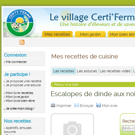
Mes recettes
Mon jardin
Mon bien êtr
Connexion
Mes recettes de cuisine
Me connecter
Les recettes
Les astuces
Les recettes vidéo
Je participe !
Je propose une recette
< Retour à la liste
Je propose une astuce
Escalopes de dinde aux noi
Mon livre recettes
Mon livre jardin
Mon livre bien-être
Imprimer
Envoyer
Mon livre
Je crée mon blog !
Nos recettes
Recher
Apéritifs, amuses
bouche