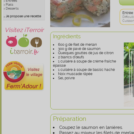
Entrées
Plats
Desserts
Entrée
Je propose une recette
Difficult
Cuisson
Visitez iTerroir
Ingrédients
600 g de filet de merlan
300 g de pavé de saumon
Quelques gouttes de jus de citron
2 blancs d’œufs
1 cuillère à soupe de crème fraîche
épaisse
1 cuillère à soupe de basilic haché
Noix muscade râpée
Sel, poivre
Préparation
Coupez le saumon en lanières.
Passez au mixeur les filets de merla