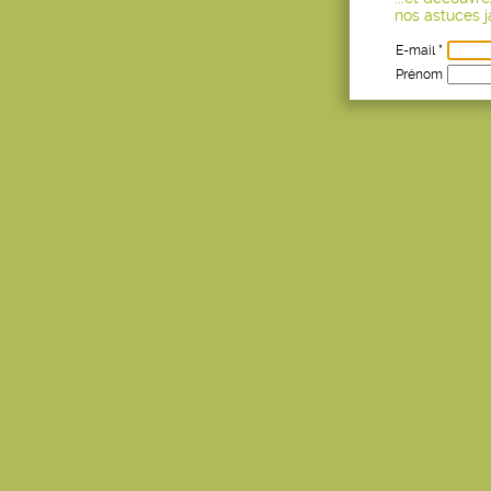
nos astuces ja
E-mail *
Prénom
Age