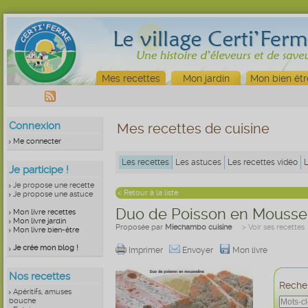
Mes recettes
Mon jardin
Mon bien êtr
Connexion
Mes recettes de cuisine
Me connecter
Les recettes
Les astuces
Les recettes vidéo
Je participe !
Je propose une recette
< Retour à la liste
Je propose une astuce
Duo de Poisson en Mousse
Mon livre recettes
Mon livre jardin
Proposée par
Miechambo cuisine
> Voir ses recettes
Mon livre bien-être
Je crée mon blog !
Imprimer
Envoyer
Mon livre
Nos recettes
Recher
Apéritifs, amuses
bouche