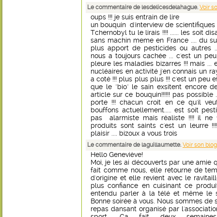
Le commentaire de lesdelicesdelahague.
Voir s
oups !!! je suis entrain de lire
un bouquin d'interview de scientifiques "
Tchernobyl tu le lirais !!!! ...... les soit
sans machin meme en France .... du sud 
plus apport de pesticides ou autres ...
nous a toujours cachée ... c'est un peu
pleure les maladies bizarres !!! mais ...
nucléaires en activité j'en connais un ray
a coté !!! plus plus plus !!! c'est un peu e
que le "bio" le sain exsitent encore de no
article sur ce bouquin!!!!!! pas possible 
porte !!! chacun croit en ce qu'il ve
bouffons actuellement..... est soit pesti
pas alarmiste mais réaliste !!!! il ne
produits sont saints c'est un leurre !!
plaisir .... bizoux a vous trois
Le commentaire de laguillaumette.
Voir son blog
Hello Geneviève!
Moi, je les ai découverts par une amie q
fait comme nous, elle retourne de te
d'origine et elle revient avec le ravitai
plus confiance en cuisinant ce produi
entendu parler à la télé et même le s
Bonne soirée à vous. Nous sommes de sor
repas dansant organisé par l'associatio
sport. Ça fait deux semain