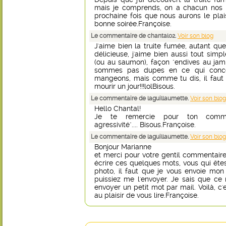
mais je comprends, on a chacun nos p
prochaine fois que nous aurons le plaisi
bonne soirée.Françoise.
Le commentaire de chantal02.
Voir son blog
J'aime bien la truite fumée, autant que 
délicieuse, j'aime bien aussi tout simp
(ou au saumon), façon "endives au jam
sommes pas dupes en ce qui conce
mangeons, mais comme tu dis, il faut bi
mourir un jour!!!lolBisous.
Le commentaire de laguillaumette.
Voir son blog
Hello Chantal!
Je te remercie pour ton commen
agressivité".... Bisous.Françoise.
Le commentaire de laguillaumette.
Voir son blog
Bonjour Marianne
et merci pour votre gentil commentaire.
écrire ces quelques mots, vous qui êtes u
photo, il faut que je vous envoie mo
puissiez me l'envoyer. Je sais que ce n
envoyer un petit mot par mail. Voilà, c'
au plaisir de vous lire.Françoise.