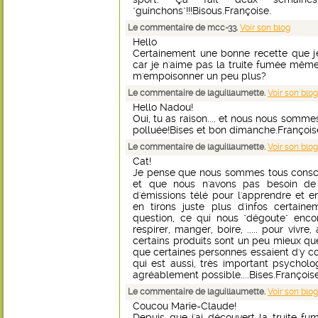
"guinchons"!!!Bisous.Françoise.
Le commentaire de mcc-33.
Voir son blog
Hello
Certainement une bonne recette que 
car je n'aime pas la truite fumée même 
m'empoisonner un peu plus?
Le commentaire de laguillaumette.
Voir son blog
Hello Nadou!
Oui, tu as raison.... et nous nous somme
polluée!Bises et bon dimanche.François
Le commentaire de laguillaumette.
Voir son blog
Cat!
Je pense que nous sommes tous conscie
et que nous n'avons pas besoin de l
d'émissions télé pour l'apprendre et e
en tirons juste plus d'infos certaine
question, ce qui nous "dégoute" enco
respirer, manger, boire, ..... pour vivr
certains produits sont un peu mieux que
que certaines personnes essaient d'y co
qui est aussi, très important psychol
agréablement possible....Bises.Françoise
Le commentaire de laguillaumette.
Voir son blog
Coucou Marie-Claude!
Depuis que j'ai découvert la truite f