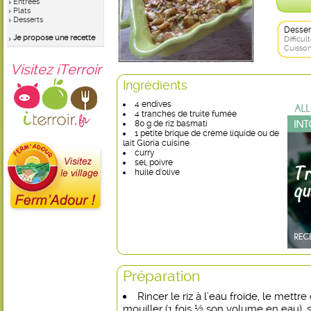
Entrées
Plats
Desserts
Desser
Je propose une recette
Difficult
Cuisson
Visitez iTerroir
Ingrédients
4 endives
4 tranches de truite fumée
80 g de riz basmati
1 petite brique de crème liquide ou de
lait Gloria cuisine
curry
sel, poivre
huile d'olive
Préparation
Rincer le riz à l’eau froide, le mettr
mouiller (1 fois ½ son volume en eau), sa