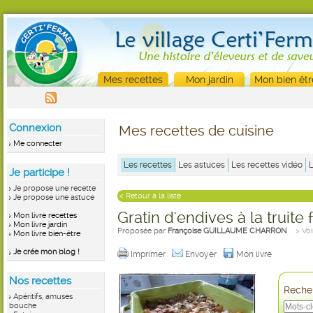
Mes recettes
Mon jardin
Mon bien êtr
Connexion
Mes recettes de cuisine
Me connecter
Les recettes
Les astuces
Les recettes vidéo
Je participe !
Je propose une recette
< Retour à la liste
Je propose une astuce
Gratin d'endives à la truit
Mon livre recettes
Mon livre jardin
Proposée par
Françoise GUILLAUME CHARRON
> Voi
Mon livre bien-être
Je crée mon blog !
Imprimer
Envoyer
Mon livre
Nos recettes
Recher
Apéritifs, amuses
bouche