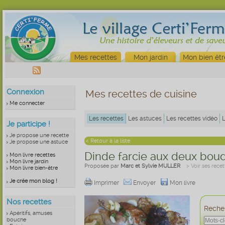
Mes recettes
Mon jardin
Mon bien êtr
Connexion
Mes recettes de cuisine
Me connecter
Les recettes
Les astuces
Les recettes vidéo
Je participe !
Je propose une recette
< Retour à la liste
Je propose une astuce
Dinde farcie aux deux bou
Mon livre recettes
Mon livre jardin
Proposée par
Marc et Sylvie MULLER
> Voir ses recet
Mon livre bien-être
Je crée mon blog !
Imprimer
Envoyer
Mon livre
Nos recettes
Recher
Apéritifs, amuses
bouche