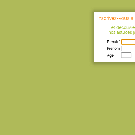
Inscrivez-vous à 
...et découvr
nos astuces ja
E-mail *
Prénom
Age