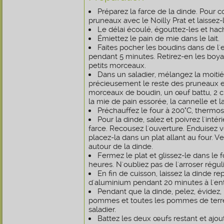
Préparez la farce de la dinde. Pour 
pruneaux avec le Noilly Prat et laissez
Le délai écoulé, égouttez-les et hac
Émiettez le pain de mie dans le lait.
Faites pocher les boudins dans de l'
pendant 5 minutes. Retirez-en les boya
petits morceaux.
Dans un saladier, mélangez la moiti
précieusement le reste des pruneaux et l
morceaux de boudin, un œuf battu, 2 c
la mie de pain essorée, la cannelle et l
Préchauffez le four à 200°C, thermost
Pour la dinde, salez et poivrez l'intér
farce. Recousez l'ouverture. Enduisez 
placez-la dans un plat allant au four. 
autour de la dinde.
Fermez le plat et glissez-le dans le 
heures. N'oubliez pas de l'arroser régu
En fin de cuisson, laissez la dinde r
d'aluminium pendant 20 minutes à l'ent
Pendant que la dinde, pelez, évidez,
pommes et toutes les pommes de terr
saladier.
Battez les deux œufs restant et ajou