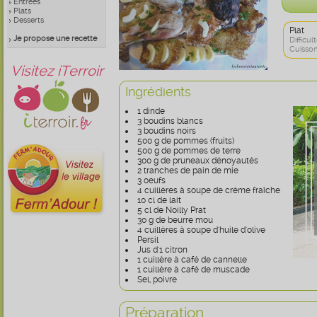
Entrées
Plats
Desserts
Plat
Je propose une recette
Difficult
Cuisson
Visitez iTerroir
Ingrédients
1 dinde
3 boudins blancs
3 boudins noirs
500 g de pommes (fruits)
500 g de pommes de terre
300 g de pruneaux dénoyautés
2 tranches de pain de mie
3 oeufs
4 cuillères à soupe de crème fraîche
10 cl de lait
5 cl de Noilly Prat
30 g de beurre mou
4 cuillères à soupe d'huile d'olive
Persil
Jus d'1 citron
1 cuillère à café de cannelle
1 cuillère à café de muscade
Sel, poivre
Préparation