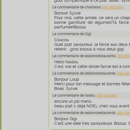
goût sympathique à ce plat. Bises. Sylvi
Le commentaire de chantal02.
Voir son blog
Bonsoir Sylvie
Pour moi, cette année, ce sera un cha
bonne garniture de légumes!Ta farce 
parfumée!Bisous.
Le commentaire de Gigi
Coucou
Quel plat savoureux ,la farce aux deux 
retenir ...gros bisous à vous deux gigi
Le commentaire de lesbonsrestaurants.
Voir son
Hello Nadou
C'est vrai et cette dinde farcie est à tom
Le commentaire de lesbonsrestaurants.
Voir son
Bonjour Loup
Merci pour ton message et bonnes fêtes 
Bises. Sylvie.
Le commentaire de nadou.
Voir son blog
encore un joli menu
beau plat c déjà NOEL chez vous avant l
Le commentaire de lesbonsrestaurants.
Voir son
Bonjour Gigi
C'est une idée très savoureuse. Bisous. S