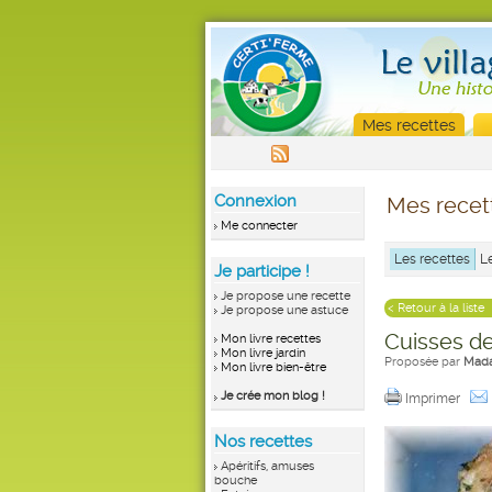
Mes recettes
Connexion
Mes recet
Me connecter
Les recettes
L
Je participe !
Je propose une recette
< Retour à la liste
Je propose une astuce
Cuisses de
Mon livre recettes
Mon livre jardin
Proposée par
Mada
Mon livre bien-être
Je crée mon blog !
Imprimer
Nos recettes
Apéritifs, amuses
bouche