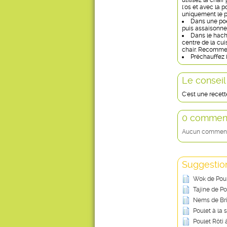
utilisez la chai
l'os et avec la 
uniquement le pe
Dans une poêl
puis assaisonnez
Dans le hacho
centre de la cui
chair. Recommen
Préchauffez l
Le conseil
C'est une recett
0 comment
Aucun commentai
Suggestion
Wok de Poul
Tajine de P
Nems de Bri
Poulet à la
Poulet Rôti 