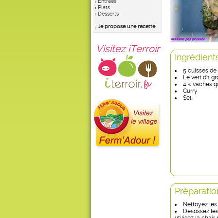
Entrées
Plats
Desserts
Je propose une recette
Visitez iTerroir
Ingrédient
5 cuisses de
Le vert d'1 g
4 « vaches qu
Curry
Sel
Préparatio
Nettoyez les 
Désossez les