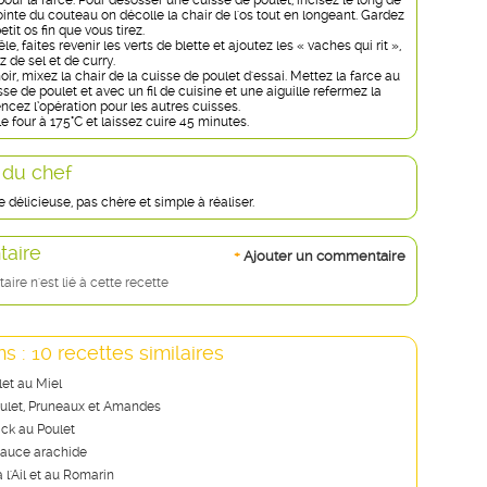
r pour la farce. Pour désosser une cuisse de poulet, incisez le long de
pointe du couteau on décolle la chair de l'os tout en longeant. Gardez
tit os fin que vous tirez.
e, faites revenir les verts de blette et ajoutez les « vaches qui rit »,
 de sel et de curry.
ir, mixez la chair de la cuisse de poulet d'essai. Mettez la farce au
sse de poulet et avec un fil de cuisine et une aiguille refermez la
cez l’opération pour les autres cuisses.
e four à 175°C et laissez cuire 45 minutes.
 du chef
e délicieuse, pas chère et simple à réaliser.
aire
+
Ajouter un commentaire
re n'est lié à cette recette
s : 10 recettes similaires
et au Miel
oulet, Pruneaux et Amandes
ck au Poulet
 sauce arachide
à l'Ail et au Romarin