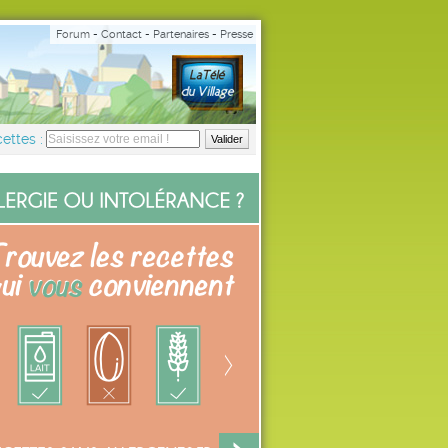
Forum
-
Contact
-
Partenaires
-
Presse
ettes :