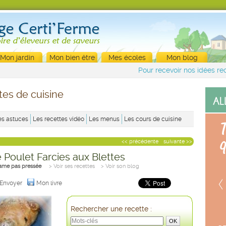
Mon jardin
Mon bien être
Mes écoles
Mon blog
Pour recevoir nos idées rec
tes de cuisine
es astuces
Les recettes vidéo
Les menus
Les cours de cuisine
<< précédente
suivante >>
 Poulet Farcies aux Blettes
me pas pressée
> Voir ses recettes
> Voir son blog
Envoyer
Mon livre
Rechercher une recette :