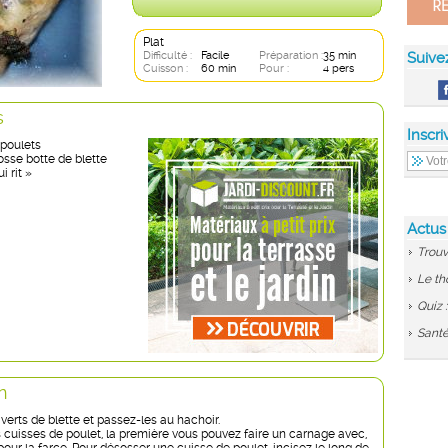
Plat
Difficulté :
Facile
Préparation :
35 min
Suive
Cuisson :
60 min
Pour :
4 pers
s
Inscri
 poulets
rosse botte de blette
i rit »
Actus
Trouv
Le th
Quiz 
Santé
n
verts de blette et passez-les au hachoir.
 cuisses de poulet, la première vous pouvez faire un carnage avec,