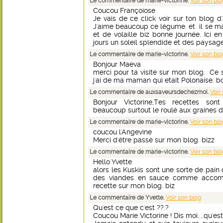
Le commentaire de marie-victorine.
Voir son blo
Coucou Françoiose
Je vais de ce click voir sur ton blog d
J'aime beaucoup ce légume. et il se m
et de volaille biz bonne journée. Ici 
jours un soleil splendide et des paysage
Le commentaire de marie-victorine.
Voir son blo
Bonjour Maeva
merci pour ta visite sur mon blog. Ce 
j'ai de ma maman qui etait Polonaise. b
Le commentaire de auxsaveursdechezmoi.
Voir
Bonjour Victorine,Tes recettes sont 
beaucoup surtout le roulé aux graines de
Le commentaire de marie-victorine.
Voir son blo
coucou l'Angevine
Merci d'être passé sur mon blog. bizz
Le commentaire de marie-victorine.
Voir son blo
Hello Yvette
alors les Kuskis sont une sorte de pain
des viandes en sauce comme accomp
recette sur mon blog. biz
Le commentaire de Yvette.
Voir son blog
Qu'est ce que c'est ??.?
Coucou Marie Victorine ! Dis moi....qu'es