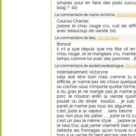
simples pour en faire des plats succu
blog ? biz
Le commentaire de marie-victorine.
Voir son blo
Coucou Chantal
j'adore le chou rouge cru, cuit de dif
avec beaucoup de viande. biz
Le commentaire de dely.
Voir son blog
Bonsoir
Il n't a que depuis que ma fille vit e
chou rouge..Je le mangeais cru, mainte
temps comme toi avec des pommes ...
Le commentaire de lesdelicesdelahague.
Voir s
indéniablement Victoryne
cela doit être bon! mais comme tu le 
difficile, je n'aime pas les choux quelque 
ou cochon sous n'importe qu'elle forme, j
a du gras je ne mange pas je n'aime p
porc le mouton enfin la viande quoi!
poulet ou de dinde bouillis..... je suis 
pareil je n'aime pas tous les légumes .
c'est juste a la vapeur ... sans beurre n
pas non plus les pâtes ..... juste le riz c
c'est un peu le même style .... j'adore le 
le seul truc que j'aime vraiment bien c'e
déteste les fromages qu'on trouve ici
trop a la vache !!!!! tient encore une truc q