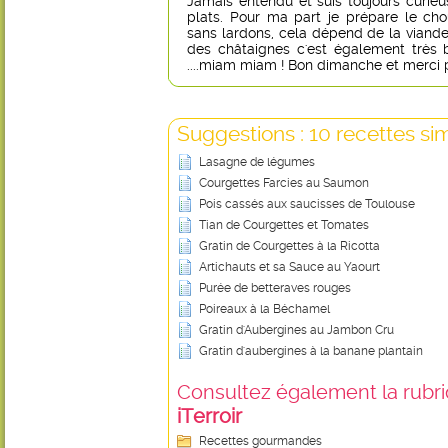
Jamais entendu et suis toujours curie
plats. Pour ma part je prépare le ch
sans lardons, cela dépend de la viand
des châtaignes c'est également très b
....miam miam ! Bon dimanche et merci p
Suggestions : 10 recettes sim
Lasagne de légumes
Courgettes Farcies au Saumon
Pois cassés aux saucisses de Toulouse
Tian de Courgettes et Tomates
Gratin de Courgettes à la Ricotta
Artichauts et sa Sauce au Yaourt
Purée de betteraves rouges
Poireaux à la Béchamel
Gratin d'Aubergines au Jambon Cru
Gratin d'aubergines à la banane plantain
Consultez également la rubriq
iTerroir
Recettes gourmandes