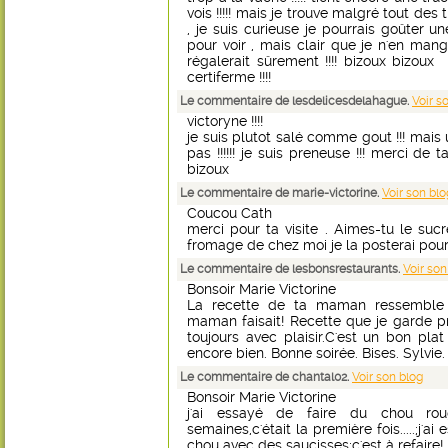
vois !!!!! mais je trouve malgré tout des t
, je suis curieuse je pourrais goûter un
pour voir , mais clair que je n'en mange
régalerait sûrement !!!! bizoux bizoux d
certiferme !!!!
Le commentaire de lesdelicesdelahague.
Voir s
victoryne !!!!
je suis plutot salé comme gout !!! mais 
pas !!!!!! je suis preneuse !!! merci de 
bizoux
Le commentaire de marie-victorine.
Voir son blo
Coucou Cath
merci pour ta visite . Aimes-tu le sucr
fromage de chez moi je la posterai pour 
Le commentaire de lesbonsrestaurants.
Voir son
Bonsoir Marie Victorine
La recette de ta maman ressemble
maman faisait! Recette que je garde p
toujours avec plaisir.C'est un bon pla
encore bien. Bonne soirée. Bises. Sylvie.
Le commentaire de chantal02.
Voir son blog
Bonsoir Marie Victorine
j'ai essayé de faire du chou ro
semaines,c'était la première fois.....;j'ai 
chou avec des saucisses;c'est à refaire! 