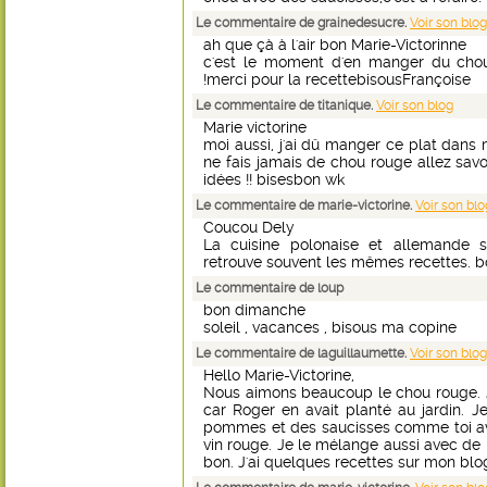
Le commentaire de grainedesucre.
Voir son blog
ah que çà à l'air bon Marie-Victorinne
c'est le moment d'en manger du chou 
!merci pour la recettebisousFrançoise
Le commentaire de titanique.
Voir son blog
Marie victorine
moi aussi, j'ai dû manger ce plat dans 
ne fais jamais de chou rouge allez sav
idées !! bisesbon wk
Le commentaire de marie-victorine.
Voir son blo
Coucou Dely
La cuisine polonaise et allemande
retrouve souvent les mêmes recettes. b
Le commentaire de loup
bon dimanche
soleil , vacances , bisous ma copine
Le commentaire de laguillaumette.
Voir son blog
Hello Marie-Victorine,
Nous aimons beaucoup le chou rouge. J
car Roger en avait planté au jardin. J
pommes et des saucisses comme toi av
vin rouge. Je le mélange aussi avec de l
bon. J'ai quelques recettes sur mon blo