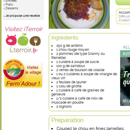
Entrées
Plats
Desserts
Accom
Je propose une recette
Difficult
Cuisson
Visitez iTerroir
Ingrédients
250 g de lardons
1 chou rouge moyen
2 pommes (de type Granny ou
Reinette)
1 cuillère à soupe de sucre
100 g de saindoux
2 verres de bouillon de volaille
1 ou 2 cuillères à soupe de vinaigre de
vieux vin
2 feuilles de laurier
1 clou de girofle
1 cuillère à café de graines de
genièvre
1/2 cuillère à café de noix de
muscade en poudre
2 oignons
Préparation
Coupez le chou en fines lamelles.