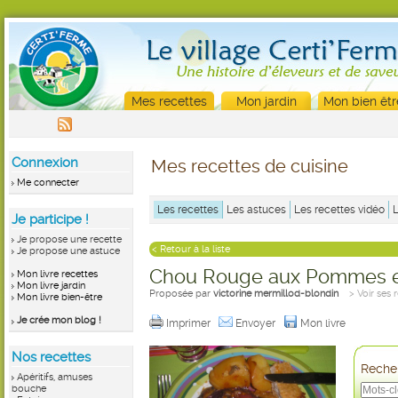
Mes recettes
Mon jardin
Mon bien êtr
Connexion
Mes recettes de cuisine
Me connecter
Les recettes
Les astuces
Les recettes vidéo
Je participe !
Je propose une recette
< Retour à la liste
Je propose une astuce
Chou Rouge aux Pommes e
Mon livre recettes
Mon livre jardin
Proposée par
victorine mermillod-blondin
> Voir ses 
Mon livre bien-être
Je crée mon blog !
Imprimer
Envoyer
Mon livre
Nos recettes
Recher
Apéritifs, amuses
bouche