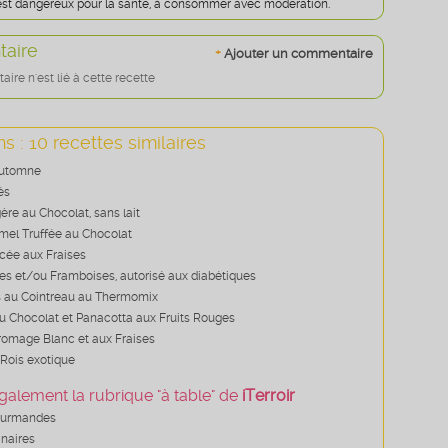
 est dangereux pour la santé, à consommer avec modération.
aire
+
Ajouter un commentaire
re n'est lié à cette recette
s : 10 recettes similaires
Automne
és
re au Chocolat, sans lait
el Truffée au Chocolat
cée aux Fraises
ses et/ou Framboises, autorisé aux diabétiques
 au Cointreau au Thermomix
 Chocolat et Panacotta aux Fruits Rouges
romage Blanc et aux Fraises
 Rois exotique
galement la rubrique "à table" de
iTerroir
ourmandes
inaires