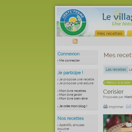
Mes recettes
Connexion
Mes recet
Me connecter
Les recettes
L
Je participe !
Je propose une recette
< Retour à la liste
Je propose une astuce
Cerisier
Mon livre recettes
Mon livre jardin
Proposée par
Mart
Mon livre bien-être
Je crée mon blog !
Imprimer
Nos recettes
Apéritifs, amuses
bouche