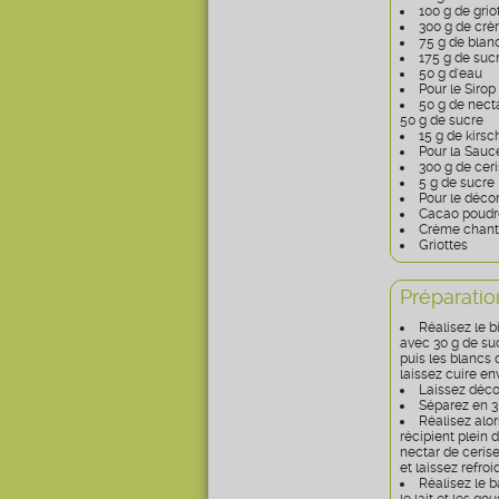
100 g de grio
300 g de crè
75 g de blan
175 g de suc
50 g d'eau
Pour le Siro
50 g de necta
50 g de sucre
15 g de kirsc
Pour la Sauce
300 g de cer
5 g de sucre
Pour le décor
Cacao poudr
Crème chanti
Griottes
Préparatio
Réalisez le 
avec 30 g de suc
puis les blancs 
laissez cuire en
Laissez décon
Séparez en 3 
Réalisez alor
récipient plein d
nectar de cerise
et laissez refro
Réalisez le b