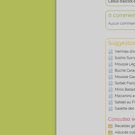
L'abus d'alcool
0 comment
Aucun commentai
Suggestion
Verrines d'
Sushis Sucr
Mousse Légè
Bûche Caram
Mousse Gla
Sorbet Frai
Minis Babas
Macarons au
Sablés au F
Galette des
Consultez é
Recettes g
Astuces cul