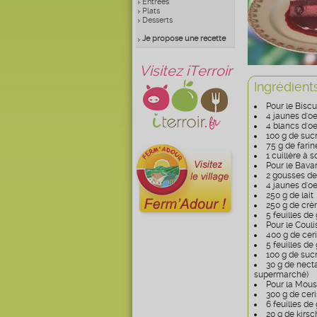
Entrées
Plats
Desserts
Je propose une recette
Visitez iTerroir
Ingrédient
Pour le Biscui
4 jaunes d'o
4 blancs d'o
100 g de suc
75 g de farin
1 cuillère à 
Pour le Bavaro
2 gousses de
4 jaunes d'o
250 g de lait
250 g de crè
5 feuilles de
Pour le Coulis
400 g de cer
5 feuilles de
100 g de suc
30 g de necta
supermarché)
Pour la Mouss
300 g de cer
6 feuilles de
20 g de kirsc