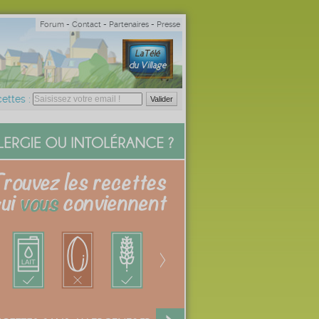
Forum
-
Contact
-
Partenaires
-
Presse
ettes :