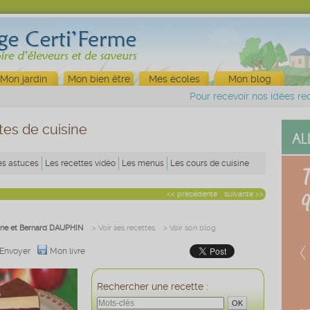
Mon jardin
Mon bien être
Mes écoles
Mon blog
Pour recevoir nos idées rec
tes de cuisine
es astuces
Les recettes vidéo
Les menus
Les cours de cuisine
<< précédente
suivante >>
ine et Bernard DAUPHIN
> Voir ses recettes
> Voir son blog
Envoyer
Mon livre
Rechercher une recette :