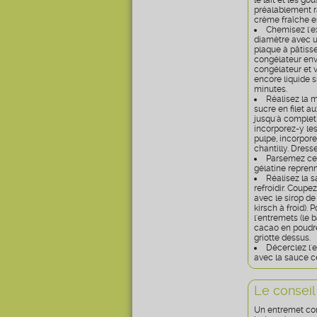
le lait et les g
préalablement ra
crème fraîche e
Chemisez l'e
diamètre avec un
plaque à pâtisse
congélateur envi
congélateur et v
encore liquide s
minutes.
Réalisez la m
sucre en filet 
jusqu'à complet 
incorporez-y les
pulpe, incorpor
chantilly. Dress
Parsemez cet
gélatine repren
Réalisez la s
refroidir. Coup
avec le sirop de
kirsch à froid).
l'entremets (le 
cacao en poudre
griotte dessus.
Décerclez l'e
avec la sauce ce
Le conseil
Un entremet com