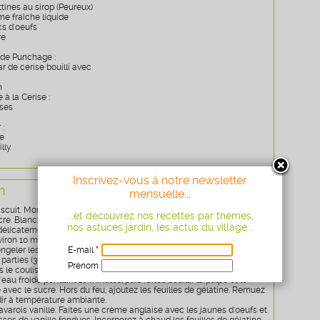
ttines au sirop (Peureux)
me fraîche liquide
cs d'oeufs
re
p de Punchage :
r de cerise bouilli avec
h
 à la Cerise :
ises
 :
e
lly
Inscrivez-vous à notre newsletter
n
mensuelle...
biscuit. Montez les blancs en neige en les soutenant à mi-parcours
...et découvrez nos recettes par thèmes,
re. Blanchissez les jaunes avec le sucre restant. Ajoutez la farine,
nos astuces jardin, les actus du village...
délicatement, en 2 fois. Couchez sur une plaque de cuisson et
viron 10 minutes thermostat 180°C. Réservez.
geler les cerises, puis mixez-les pendant 2 à 3 minutes environ.
E-mail *
parties (300, 300 et 400 g).
Prénom
s le coulis gélifié. Mettez 5 feuilles de gélatine à ramollir dans un
'eau froide pendant 10 minutes, puis faites bouillir la pulpe et le
Age
* obligatoire
 avec le sucre. Hors du feu, ajoutez les feuilles de gélatine. Remuez
idir à température ambiante.
avarois vanille. Faites une crème anglaise avec les jaunes d'oeufs et