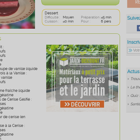
Dessert
Difficulté :
Moyen
Préparation :
45 min
Suive
Cuisson :
40 min
Pour :
6 pers
s
Inscri
t :
eufs
eufs
re
e
soupe de vanille liquide
Actus
is à la Vanille :
 vanille
Trouv
eufs
Le th
me fraîche liquide
 gélatine
Quiz 
 de Cerise Gélifié :
ises
Santé
 gélatine
re
r de cerise (en
e à la Cerise :
ises
 gélatine
h