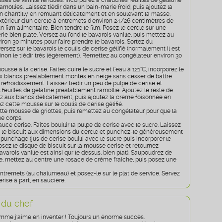
ousses de vanille fendues. Incorporez à chaud les feuilles de gélatine
mollies. Laissez tiédir dans un bain-marie froid, puis ajoutez la
n chantilly en remuant délicatement et en soulevant la masse.
xtérieur d'un cercle à entremets d'environ 24/26 centimètres de
 film alimentaire. Bien tendre le film. Posez le cercle sur une
rie bien plate. Versez au fond le bavarois vanille, puis mettez au
ron 30 minutes pour faire prendre le bavarois. Sortez du
ersez sur le bavarois le coulis de cerise gélifié (normalement il est
inon le tiédir très légèrement). Remettez au congélateur environ 30
ousse à la cerise. Faites cuire le sucre et l'eau à 121°C, incorporez le
aux blancs préalablement montés en neige sans cesser de battre
refroidissement. Laissez tiédir un peu de pulpe de cerise et
 feuilles de gélatine préalablement ramollie. Ajoutez le reste de
ez aux blancs délicatement, puis ajoutez la crème foisonnée en
ez cette mousse sur le coulis de cerise gélifié.
te mousse de griottes, puis remettez au congélateur pour que la
ne corps.
auce cerise. Faites bouillir la pulpe de cerise avec le sucre. Laissez
ez le biscuit aux dimensions du cercle et punchez-le généreusement
 punchage (jus de cerise bouilli avec le sucre puis incorporer le
 Posez le disque de biscuit sur la mousse cerise et retournez
bavarois vanille est ainsi qur le dessus, bien plat). Saupoudrez de
, mettez au centre une rosace de crème fraîche, puis posez une
ntremets (au chalumeau) et posez-le sur le plat de service. Servez
rise à part, en saucière.
 du chef
me j'aime en inventer ! Toujours un énorme succès.