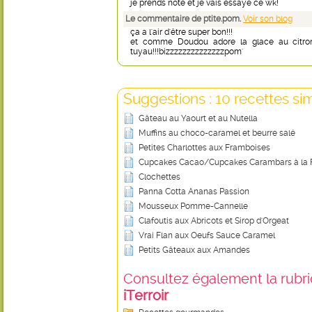
je prends note et je vais essayé ce wk!
Le commentaire de ptite.pom.
Voir son blog
ça a l'air d'être super bon!!!
et comme Doudou adore la glace au citron,
tuyau!!!bizzzzzzzzzzzzzzpom'
Suggestions : 10 recettes sim
Gâteau au Yaourt et au Nutella
Muffins au choco-caramel et beurre salé
Petites Charlottes aux Framboises
Cupcakes Cacao/Cupcakes Carambars à la F
Clochettes
Panna Cotta Ananas Passion
Mousseux Pomme-Cannelle
Clafoutis aux Abricots et Sirop d'Orgeat
Vrai Flan aux Oeufs Sauce Caramel
Petits Gâteaux aux Amandes
Consultez également la rubriq
iTerroir