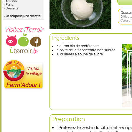
Entrées
Plats
Desserts
Desser
Je propose une recette
Difficult
Cuisson
Visitez iTerroir
Ingrédients
1 citron bio de préférence
1 boîte de lait concentré non sucrée
8 cuillères à soupe de sucre
Préparation
Prélevez le zeste du citron et récup