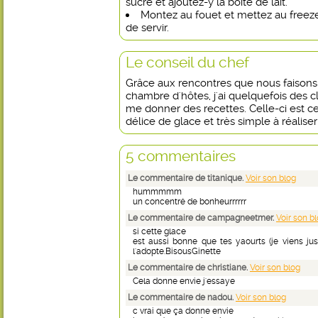
sucre et ajoutez-y la boîte de lait.
Montez au fouet et mettez au freez
de servir.
Le conseil du chef
Grâce aux rencontres que nous faisons 
chambre d'hôtes, j'ai quelquefois des c
me donner des recettes. Celle-ci est ce
délice de glace et très simple à réaliser
5 commentaires
Le commentaire de titanique.
Voir son blog
hummmmm
un concentré de bonheurrrrrr
Le commentaire de campagneetmer.
Voir son b
si cette glace
est aussi bonne que tes yaourts (je viens jus
l'adopte.BisousGinette
Le commentaire de christiane.
Voir son blog
Cela donne envie j'essaye
Le commentaire de nadou.
Voir son blog
c vrai que ça donne envie