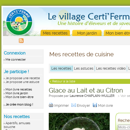
Mes recettes
Mon jardin
Mon bien êtr
Connexion
Mes recettes de cuisine
Me connecter
Les recettes
Les astuces
Les recettes vidéo
Je participe !
Je propose une recette
< Retour à la liste
Je propose une astuce
Glace au Lait et au Citron
Mon livre recettes
Mon livre jardin
Proposée par
Laurence CHAPLAIN-MULLER
> Voir s
Mon livre bien-être
Je crée mon blog !
Imprimer
Envoyer
Mon livre
Nos recettes
Recher
Apéritifs, amuses
bouche