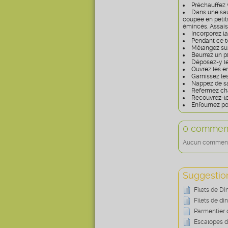
Préchauffez v
Dans une saut
coupée en petit
émincés. Assai
Incorporez l
Pendant ce 
Mélangez sur 
Beurrez un pl
Déposez-y le
Ouvrez les e
Garnissez le
Nappez de s
Refermez cha
Recouvrez-le
Enfournez po
0 comment
Aucun commentai
Suggestion
Filets de D
Filets de di
Parmentier 
Escalopes d