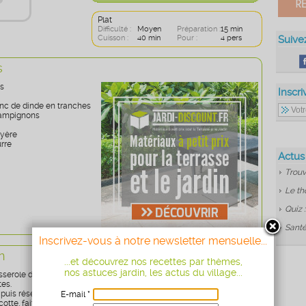
Plat
Difficulté :
Moyen
Préparation :
15 min
Cuisson :
40 min
Pour :
4 pers
Suive
s
is
Inscri
anc de dinde en tranches
hampignons
uyère
urre
Actus
Trouv
Le th
Quiz 
Santé
Inscrivez-vous à notre newsletter mensuelle...
n
...et découvrez nos recettes par thèmes,
nos astuces jardin, les actus du village...
erole d’eau bouillante salée, faites cuire les cannellonis pendant
tes.
puis réservez.
E-mail *
otte, faites cuire à la vapeur courgettes et champignons.