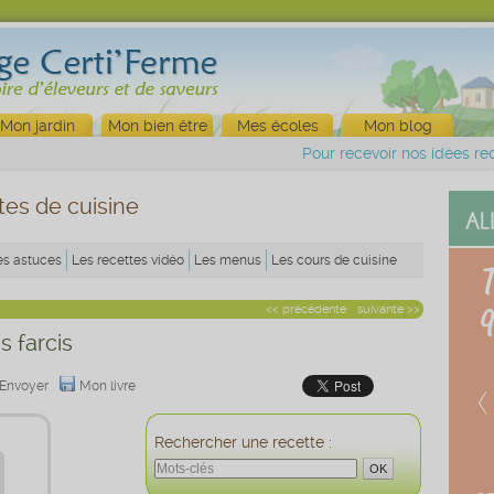
Mon jardin
Mon bien être
Mes écoles
Mon blog
Pour recevoir nos idées rec
tes de cuisine
es astuces
Les recettes vidéo
Les menus
Les cours de cuisine
<< précédente
suivante >>
s farcis
Envoyer
Mon livre
Rechercher une recette :