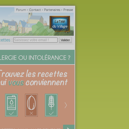
Forum
-
Contact
-
Partenaires
-
Presse
ettes :