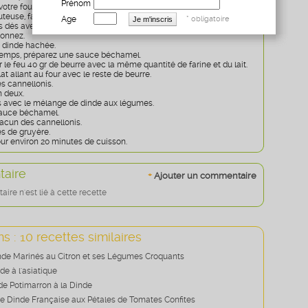
Prénom
otre four à 180°.
euse, faites fondre 40 gr de beurre et faites revenir la courgette
Age
* obligatoire
s dés avec les champignons émincés et les oignons pelés et
sonnez.
a dinde hachée.
temps, préparez une sauce béchamel.
le feu 40 gr de beurre avec la même quantité de farine et du lait.
at allant au four avec le reste de beurre.
s cannellonis.
n deux.
s avec le mélange de dinde aux légumes.
auce béchamel.
cun des cannellonis.
s de gruyère.
ur environ 20 minutes de cuisson.
aire
+
Ajouter un commentaire
re n'est lié à cette recette
s : 10 recettes similaires
inde Marinés au Citron et ses Légumes Croquants
nde à l'asiatique
de Potimarron à la Dinde
e Dinde Française aux Pétales de Tomates Confites