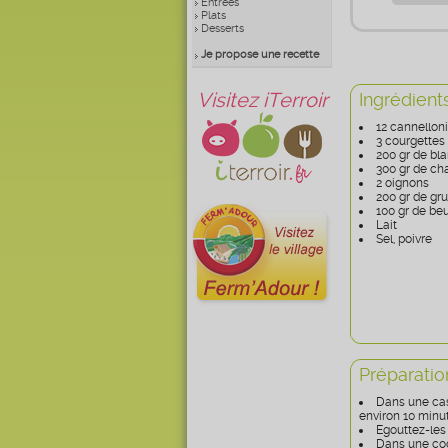
Entrées
Plats
Desserts
Je propose une recette
Visitez iTerroir
Ingrédient
12 cannellon
3 courgettes
200 gr de bl
300 gr de c
2 oignons
200 gr de gr
100 gr de be
Lait
Sel, poivre
Préparatio
Dans une cass
environ 10 minu
Egouttez-les 
Dans une coc