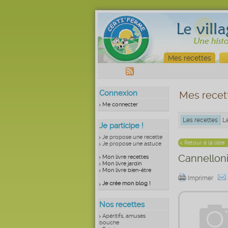
Mes recettes
Connexion
Mes recet
Me connecter
Les recettes
L
Je participe !
Je propose une recette
< Retour à la liste
Je propose une astuce
Cannelloni
Mon livre recettes
Mon livre jardin
Mon livre bien-être
Imprimer
Je crée mon blog !
Nos recettes
Apéritifs, amuses
bouche