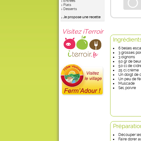
Entrées
Plats
Desserts
Je propose une recette
Visitez iTerroir
Ingrédient
6 belles esc
3 grosses p
3 oignons
50 gr de beu
50 cl de cidr
25 cl crème
Un doigt de 
Un peu de fé
Muscade
Sel, poivre
Préparatio
Découper les
Faire dorer a