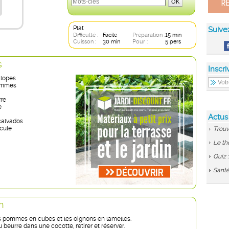
Plat
Suive
Difficulté :
Facile
Préparation :
15 min
Cuisson :
30 min
Pour :
5 pers
s
Inscri
alopes
ommes
rre
e
Actus
calvados
cule
Trouv
Le th
Quiz 
Santé
n
 pommes en cubes et les oignons en lamelles.
u beurre dans une cocotte, retirer et réserver.