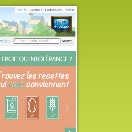
Forum
-
Contact
-
Partenaires
-
Presse
ettes :