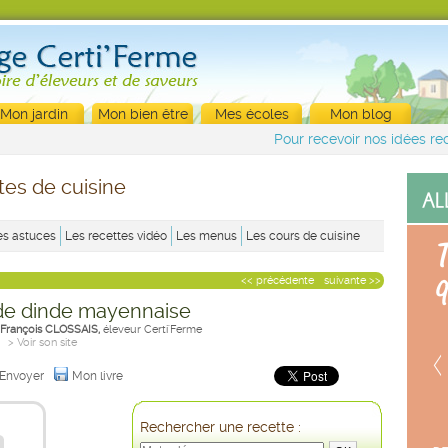
Mon jardin
Mon bien être
Mes écoles
Mon blog
Pour recevoir nos idées rec
tes de cuisine
es astuces
Les recettes vidéo
Les menus
Les cours de cuisine
<< précédente
suivante >>
de dinde mayennaise
 François CLOSSAIS,
éleveur Certi'Ferme
> Voir son site
Envoyer
Mon livre
Rechercher une recette :