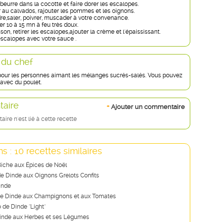
eurre dans la cocotte et faire dorer les escalopes.
r au calvados, rajouter les pommes et les oignons.
dre,saler, poivrer, muscader à votre convenance.
er 10 à 15 mn à feu très doux.
sson, retirer les escalopes,ajouter la crème et l'épaississant.
scalopes avec votre sauce .
 du chef
 pour les personnes aimant les mélanges sucrés-salés. Vous pouvez
r avec du poulet.
aire
+
Ajouter un commentaire
re n'est lié à cette recette
s : 10 recettes similaires
Biche aux Épices de Noël
e Dinde aux Oignons Grelots Confits
inde
de Dinde aux Champignons et aux Tomates
de Dinde "Light"
inde aux Herbes et ses Légumes