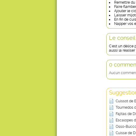
Remettre du b
Faire flambe
Ajouter le ci
Laisser mijot
En fin de cui
Napper vos e
Le conseil
C'est un délice
aussi la réalise
0 comment
Aucun commentai
Suggestion
Cuissot de 
Tournedos d
Fajitas de D
Escalopes 
Osso-Bucco 
Cuisse de D