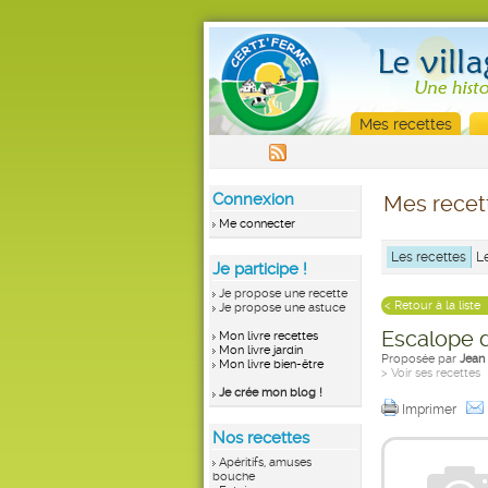
Mes recettes
Connexion
Mes recet
Me connecter
Les recettes
L
Je participe !
Je propose une recette
< Retour à la liste
Je propose une astuce
Escalope 
Mon livre recettes
Mon livre jardin
Proposée par
Jean
Mon livre bien-être
> Voir ses recettes
Je crée mon blog !
Imprimer
Nos recettes
Apéritifs, amuses
bouche