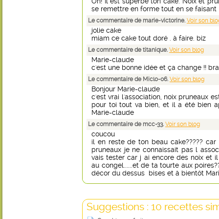
Oh! Il est superbe ton cake. Noix et prun
se remettre en forme tout en se faisant pl
Le commentaire de marie-victorine.
Voir son blo
jolie cake
miam ce cake tout doré . à faire. biz
Le commentaire de titanique.
Voir son blog
Marie-claude
c'est une bonne idée et ça change !! br
Le commentaire de Miclo-06.
Voir son blog
Bonjour Marie-claude
c'est vrai l'association, noix pruneaux e
pour toi tout va bien, et il a été bien
Marie-claude
Le commentaire de mcc-33.
Voir son blog
coucou
il en reste de ton beau cake????? car 
pruneaux je ne connaissait pas l assoc
vais tester car j ai encore des noix et 
au congel......et de ta tourte aux poire
décor du dessus bises et à bientôt Marie
Suggestions : 10 recettes sim