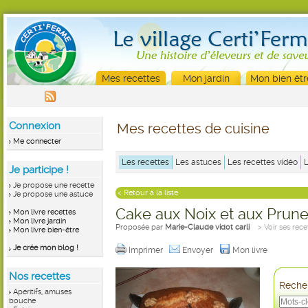
Mes recettes
Mon jardin
Mon bien êtr
Connexion
Mes recettes de cuisine
Me connecter
Les recettes
Les astuces
Les recettes vidéo
Je participe !
Je propose une recette
< Retour à la liste
Je propose une astuce
Cake aux Noix et aux Prun
Mon livre recettes
Mon livre jardin
Proposée par
Marie-Claude vidot carli
> Voir ses rece
Mon livre bien-être
Je crée mon blog !
Imprimer
Envoyer
Mon livre
Nos recettes
Recher
Apéritifs, amuses
bouche