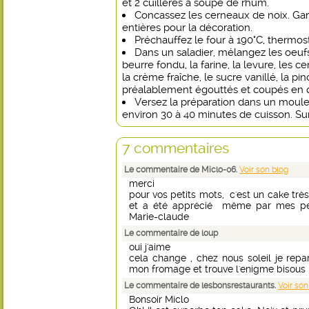
et 2 cuillères à soupe de rhum.
Concassez les cerneaux de noix. Ga
entières pour la décoration.
Préchauffez le four à 190°C, thermost
Dans un saladier, mélangez les oeufs 
beurre fondu, la farine, la levure, les 
la crème fraîche, le sucre vanillé, la p
préalablement égouttés et coupés en 
Versez la préparation dans un moule
environ 30 à 40 minutes de cuisson. Sur
7 commentaires
Le commentaire de Miclo-06.
Voir son blog
merci
pour vos petits mots, c'est un cake trè
et a été apprécié même par mes peiti
Marie-claude
Le commentaire de loup
oui j'aime
cela change , chez nous soleil je repar
mon fromage et trouve l'enigme bisous
Le commentaire de lesbonsrestaurants.
Voir son
Bonsoir Miclo