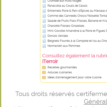
Crumble aux fruits rouges
Panacotta au Coulis de Cassis
Entremets Poire & Pain d'Épices au Marsala
Comme des Cannelés Choco/Noisette Tonk
Salade de Fruits Frais (Fraises, Banane et Kiw
Charlotte Fraises-Groseilles
Mini-Cocotte Amandine à la Poire et Figues
Donuts Vanillés
Beignets Fourrés à la Compote et/ou au Cho
Normandin aux Pommes
Consultez également la rubriq
iTerroir
Recettes gourmandes
Astuces culinaires
Idées d’aménagement pour votre cuisine
Tous droits réservés certifer
Générale