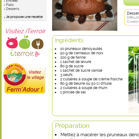
Entrées
Plats
Desserts
Desser
Je propose une recette
Difficult
Cuisson
Visitez iTerroir
Ingrédients
10 pruneaux dénoyautés
50 g de cerneaux de noix
200 g de farine
1 sachet de levure
80 g de sucre
1 sachet de sucre vanillé
3 oeufs
2 cuillères à soupe de crème fraîche
80 g de beurre ou 50 cl d'huile
2 cuillères à soupe de rhum
1 pincée de sel
Préparation
Mettez à macérer les pruneaux dén