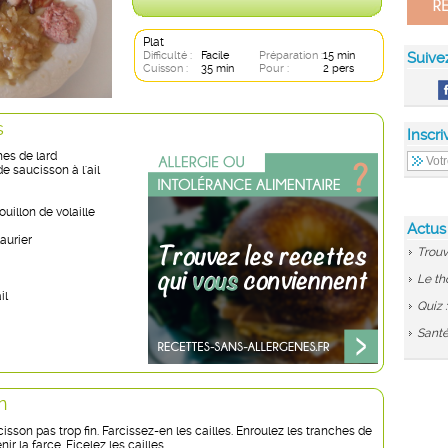
Plat
Difficulté :
Facile
Préparation :
15 min
Suive
Cuisson :
35 min
Pour :
2 pers
s
Inscri
hes de lard
e saucisson à l'ail
ouillon de volaille
Actus
laurier
Trouv
Le th
il
Quiz 
Santé
n
isson pas trop fin. Farcissez-en les cailles. Enroulez les tranches de
ir la farce. Ficelez les cailles.