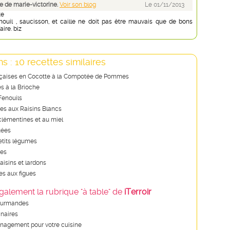
 de marie-victorine.
Voir son blog
Le 01/11/2013
te
nouil , saucisson, et caille ne doit pas être mauvais que de bons
aire. biz
s : 10 recettes similaires
nçaises en Cocotte à la Compotée de Pommes
es à la Brioche
Fenouils
ies aux Raisins Blancs
 clémentines et au miel
uées
etits légumes
ies
raisins et lardons
ies aux figues
galement la rubrique "à table" de
iTerroir
ourmandes
inaires
nagement pour votre cuisine