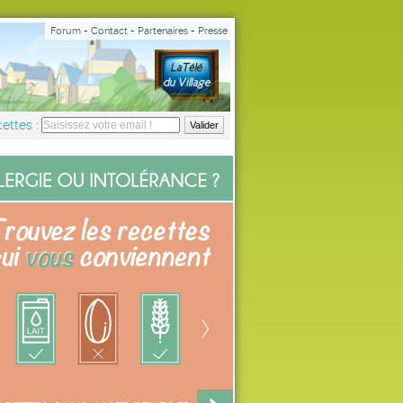
Forum
-
Contact
-
Partenaires
-
Presse
ettes :