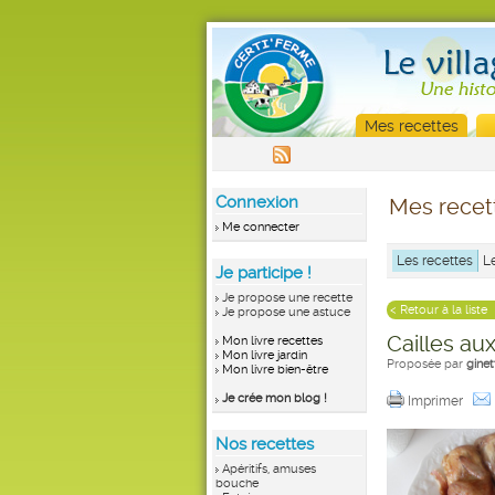
Mes recettes
Connexion
Mes recet
Me connecter
Les recettes
L
Je participe !
Je propose une recette
< Retour à la liste
Je propose une astuce
Cailles au
Mon livre recettes
Mon livre jardin
Proposée par
ginet
Mon livre bien-être
Je crée mon blog !
Imprimer
Nos recettes
Apéritifs, amuses
bouche