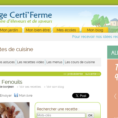
Mon jardin
Mon bien être
Mes écoles
Mon blog
Pour recevoir nos idées rec
tes de cuisine
es astuces
Les recettes vidéo
Les menus
Les cours de cuisine
<< précédente
suivante >>
x Fenouils
te bonjean
> Voir ses recettes
> Voir son blog
Envoyer
Mon livre
Rechercher une recette :