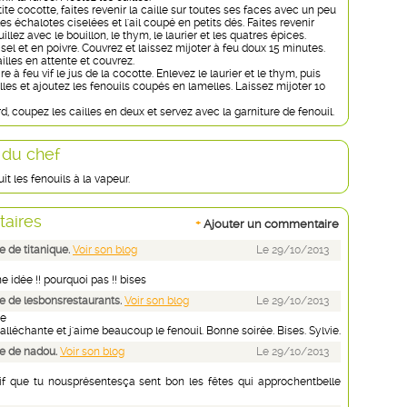
te cocotte, faites revenir la caille sur toutes ses faces avec un peu
les échalotes ciselées et l'ail coupé en petits dés. Faites revenir
lez avec le bouillon, le thym, le laurier et les quatres épices.
el et en poivre. Couvrez et laissez mijoter à feu doux 15 minutes.
illes en attente et couvrez.
e à feu vif le jus de la cocotte. Enlevez le laurier et le thym, puis
lles et ajoutez les fenouils coupés en lamelles. Laissez mijoter 10
rd, coupez les cailles en deux et servez avec la garniture de fenouil.
 du chef
it les fenouils à la vapeur.
aires
+
Ajouter un commentaire
 de titanique.
Voir son blog
Le 29/10/2013
e idée !! pourquoi pas !! bises
 de lesbonsrestaurants.
Voir son blog
Le 29/10/2013
te
s alléchante et j'aime beaucoup le fenouil. Bonne soirée. Bises. Sylvie.
e de nadou.
Voir son blog
Le 29/10/2013
tif que tu nousprésentesça sent bon les fêtes qui approchentbelle