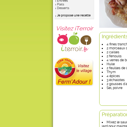
Entrées
Plats
Desserts
Je propose une recette
Visitez iTerroir
Ingrédient
4 fines tranc
2 morceaux d
2 cailles
2 fenouils
4 verres de b
Huile
2 feuilles de 
Thym
4 épices
3 échalotes
2 gousses d'a
Sel, poivre
Préparatio
Mixez le sauc
lard pour mainten