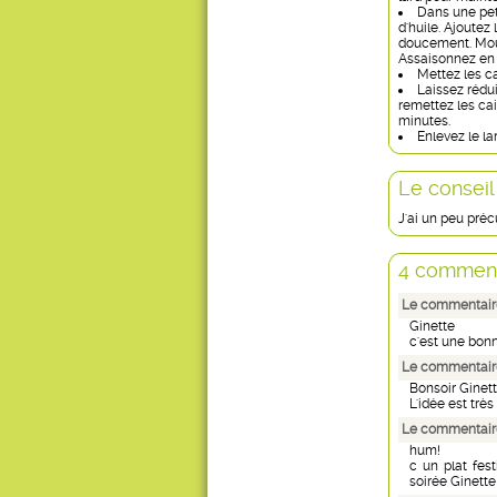
Dans une peti
d'huile. Ajoutez 
doucement. Mouil
Assaisonnez en s
Mettez les ca
Laissez réduir
remettez les cai
minutes.
Enlevez le la
Le conseil
J'ai un peu précu
4 comment
Le commentaire
Ginette
c'est une bonn
Le commentaire
Bonsoir Ginet
L'idée est trè
Le commentair
hum!
c un plat fes
soirée Ginette