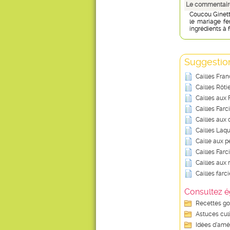
Le commentaire
Coucou Ginet
le mariage fe
ingrédients à f
Suggestion
Cailles Fra
Cailles Rôti
Cailles aux 
Cailles Farc
Cailles aux
Cailles Laq
Caille aux p
Cailles Farc
Cailles aux 
Cailles farc
Consultez é
Recettes g
Astuces cul
Idées d’amé