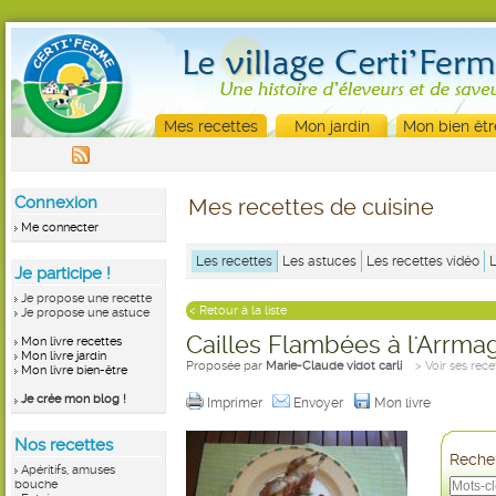
Mes recettes
Mon jardin
Mon bien êtr
Connexion
Mes recettes de cuisine
Me connecter
Les recettes
Les astuces
Les recettes vidéo
Je participe !
Je propose une recette
< Retour à la liste
Je propose une astuce
Cailles Flambées à l'Arrma
Mon livre recettes
Mon livre jardin
Proposée par
Marie-Claude vidot carli
> Voir ses rece
Mon livre bien-être
Je crée mon blog !
Imprimer
Envoyer
Mon livre
Nos recettes
Recher
Apéritifs, amuses
bouche