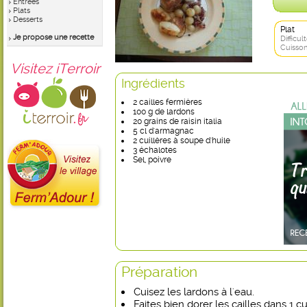
Entrées
Plats
Desserts
Plat
Je propose une recette
Difficult
Cuisson
Visitez iTerroir
Ingrédients
2 cailles fermières
100 g de lardons
20 grains de raisin italia
5 cl d'armagnac
2 cuillères à soupe d'huile
3 échalotes
Sel, poivre
Préparation
Cuisez les lardons à l'eau.
Faites bien dorer les cailles dans 1 cu