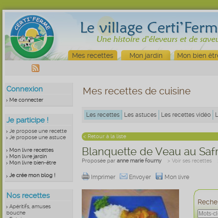
Mes recettes
Mon jardin
Mon bien êtr
Connexion
Mes recettes de cuisine
Me connecter
Les recettes
Les astuces
Les recettes vidéo
Je participe !
Je propose une recette
< Retour à la liste
Je propose une astuce
Blanquette de Veau au Saf
Mon livre recettes
Mon livre jardin
Proposée par
anne marie fourny
> Voir ses recettes
Mon livre bien-être
Je crée mon blog !
Imprimer
Envoyer
Mon livre
Nos recettes
Recher
Apéritifs, amuses
bouche