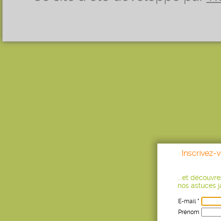
Inscrivez-
...et découvr
nos astuces ja
E-mail *
Prénom