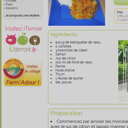
Entrées
Plats
Desserts
Plat
Je propose une recette
Difficult
Cuisson
Visitez iTerroir
Ingrédients
500 g de blanquette de veau
4 carottes
3 branches de céleri
Safran
Jus de citron
200 ml de fond de veau
Farine
Huile d'olive
Thym
1 feuille de laurier
Sel, poivre
Préparation
Commencez par arroser les morcea
avec le jus de citron et laissez mariner