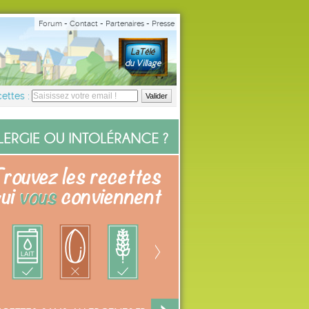
Forum
-
Contact
-
Partenaires
-
Presse
ettes :