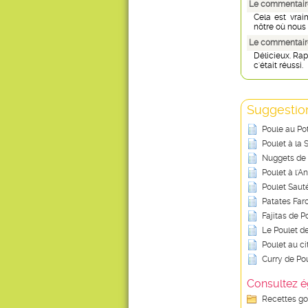
Le commentair
Cela est vrai
nôtre où nous
Le commentaire
Délicieux. Rap
c'était réussi.
Suggestion
Poule au Po
Poulet à la
Nuggets de 
Poulet à l'A
Poulet Sauté
Patates Far
Fajitas de P
Le Poulet 
Poulet au c
Curry de Po
Consultez é
Recettes g