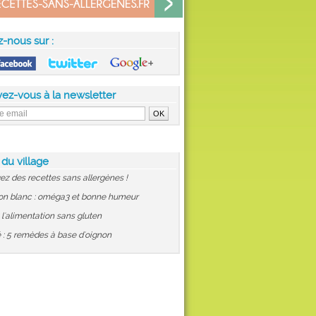
z-nous sur :
vez-vous à la newsletter
 du village
ez des recettes sans allergènes !
on blanc : oméga3 et bonne humeur
: l'alimentation sans gluten
 : 5 remèdes à base d'oignon