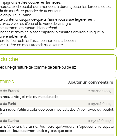
ampignons et les couper en lamelles.
morceaux de poulet commencent à dorer ajouter les lardons et les
 de leur faire prendre de la couleur.
e en pluie la farine.
le contenu jusqu'à ce que la farine roussisse légèrement.
s avec 2 verres d’eau et le verre de vinaigre.
eusement en raclant bien le fond.
urier et le thym et laisser mijoter 40 minutes environ afin que la
convenablement.
dre le feu rectifier l’assaisonnement si besoin.
ne cuillère de moutarde dans la sauce.
 du chef
vec une garniture de pomme de terre ou de riz.
aires
+
Ajouter un commentaire
e de Franck
Le 06/08/2007
a moutarde, j'ai mis du miel liquide.
 de Farid
Le 09/08/2007
lsamique, j'utilise cela que pour mes salades. A voir avec du poulet.
er
e de Karine
Le 13/08/2007
aint Valentin. Il a aimé. Peut être qu'il voudra m'épouser si je l'épate
ecette. Heureusement qu'il n'y pas que cela.