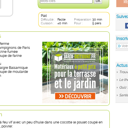
Plat
Suive
Difficulté :
Facile
Préparation :
30 min
Cuisson :
40 min
Pour :
5 pers
s
Inscri
iferme
ampignons de Paris
itrine fumée
soupe de farine
u
Actus
inaigre Balsamique
 soupe de moutarde
Trouv
m
Le th
Quiz 
Santé
n
 à feu vif avec un peu d’huile dans une cocotte le poulet coupé en
 poivrer.