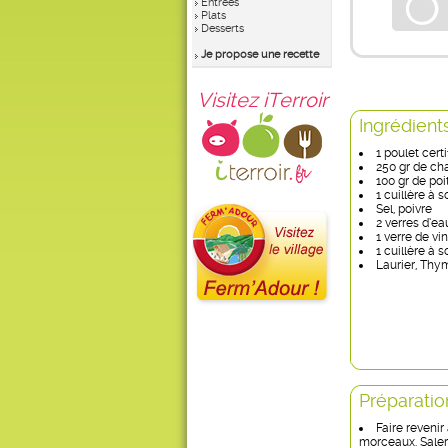
Entrées
Plats
Desserts
Je propose une recette
Visitez iTerroir
Ingrédient
1 poulet cert
250 gr de ch
100 gr de po
1 cuillère à 
Sel, poivre
2 verres d’ea
1 verre de v
1 cuillère à
Laurier, Thy
Préparatio
Faire revenir
morceaux. Saler,