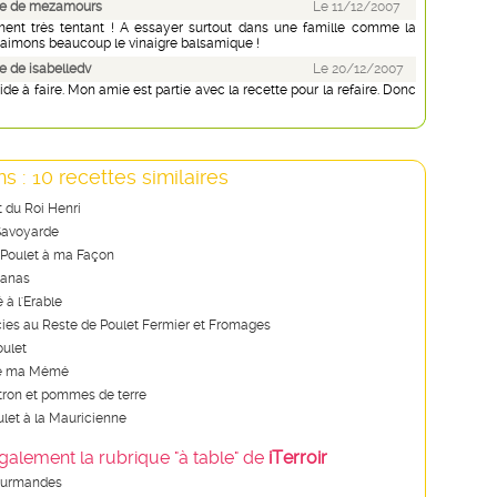
e de mezamours
Le 11/12/2007
ment très tentant ! A essayer surtout dans une famille comme la
 aimons beaucoup le vinaigre balsamique !
 de isabelledv
Le 20/12/2007
ide à faire. Mon amie est partie avec la recette pour la refaire. Donc
s : 10 recettes similaires
t du Roi Henri
 Savoyarde
Poulet à ma Façon
nanas
 à l'Erable
cies au Reste de Poulet Fermier et Fromages
oulet
de ma Mémé
itron et pommes de terre
ulet à la Mauricienne
galement la rubrique "à table" de
iTerroir
ourmandes