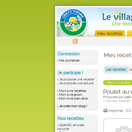
Mes recettes
Connexion
Mes recet
Me connecter
Les recettes
L
Je participe !
Je propose une recette
< Retour à la liste
Je propose une astuce
Poulet au 
Mon livre recettes
Mon livre jardin
Proposée par
Loïc
Mon livre bien-être
> Voir ses recettes
Je crée mon blog !
Imprimer
Nos recettes
Apéritifs, amuses
bouche