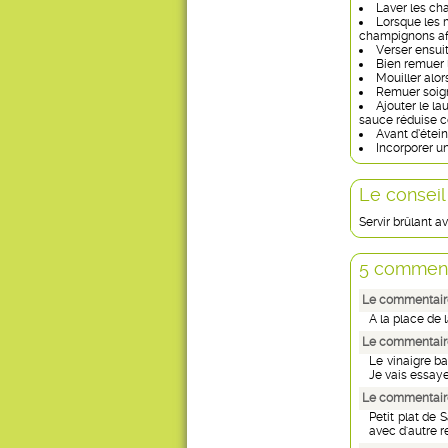
Laver les ch
Lorsque les 
champignons afin
Verser ensuit
Bien remuer 
Mouiller alor
Remuer soign
Ajouter le la
sauce réduise 
Avant d’étein
Incorporer u
Le conseil
Servir brûlant a
5 comment
Le commentair
A la place de l
Le commentaire
Le vinaigre ba
Je vais essay
Le commentair
Petit plat de S
avec d'autre r