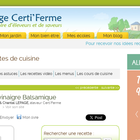
Mon jardin
Mon bien être
Mes écoles
Mon blog
Pour recevoir nos idées rec
tes de cuisine
es astuces
Les recettes vidéo
Les menus
Les cours de cuisine
<< précédente
suivante >>
vinaigre Balsamique
 & Chantal LEPAGE,
éleveur Certi'Ferme
> Voir son site
Envoyer
Mon livre
Rechercher une recette :