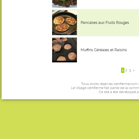
Pancakes aux Fruits Rouges
Muffins Céréales et Raisins
1
2
3
>
Tous droits réservés certiferme.com
Le Village certiferme fait partie de la comm
Ce site a été développé 