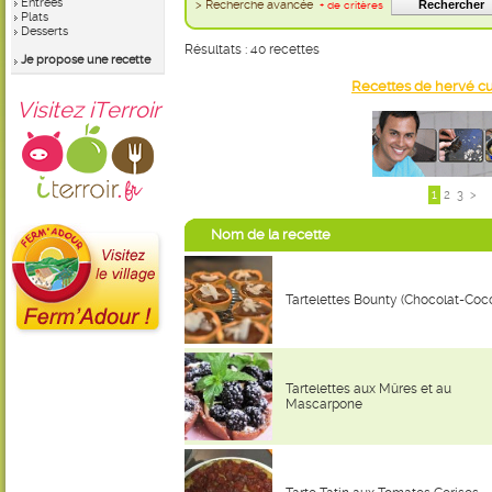
Entrées
> Recherche avancée
+ de critères
Plats
Desserts
Résultats : 40 recettes
Je propose une recette
Recettes de hervé cu
Visitez iTerroir
1
2
3
>
Nom de la recette
Tartelettes Bounty (Chocolat-Coc
Tartelettes aux Mûres et au
Mascarpone