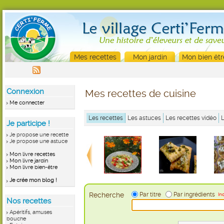
Mes recettes
Mon jardin
Mon bien êtr
Connexion
Mes recettes de cuisine
Me connecter
Les recettes
Les astuces
Les recettes vidéo
Je participe !
Je propose une recette
Je propose une astuce
Mon livre recettes
Mon livre jardin
Mon livre bien-être
Je crée mon blog !
Recherche
Par titre
Par ingrédients
In
Nos recettes
Apéritifs, amuses
bouche