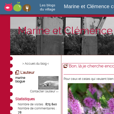
Les blogs
Marine et Clémence c
du village
Marine et Clémence 
> Accueil du blog <
Bon, là je cherche encor
L'auteur
marine
Pour ceux et celles qui veulent bien
blogue
Contacter l'auteur
>>
Statistiques
Nombre de visites :
875 840
Nombre de commentaires :
78