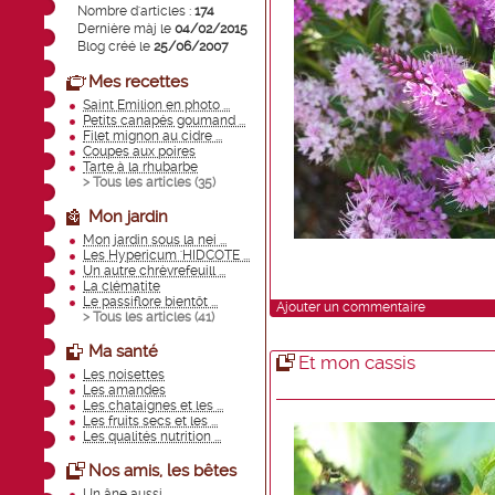
Nombre d'articles :
174
Dernière màj le
04/02/2015
Blog créé le
25/06/2007
Mes recettes
Saint Emilion en photo ...
Petits canapés goumand ...
Filet mignon au cidre ...
Coupes aux poires
Tarte à la rhubarbe
> Tous les articles (
35
)
Mon jardin
Mon jardin sous la nei ...
Les Hypericum 'HIDCOTE ...
Un autre chrèvrefeuill ...
La clématite
Le passiflore bientôt ...
Ajouter un commentaire
> Tous les articles (
41
)
Ma santé
Et mon cassis
Les noisettes
Les amandes
Les chataignes et les ...
Les fruits secs et les ...
Les qualités nutrition ...
Nos amis, les bêtes
Un âne aussi ...