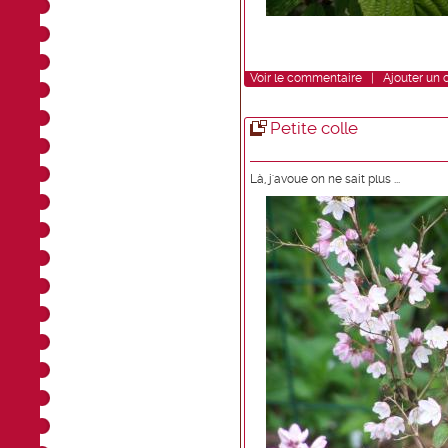
Voir
le commentaire
|
Ajouter un
Petite colle
Là, j'avoue on ne sait plus ...