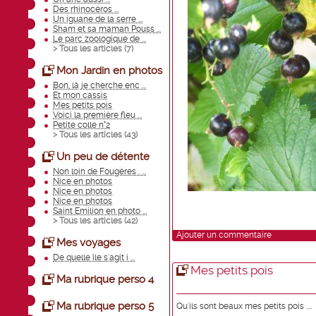
Des rhinocéros ...
Un iguane de la serre ...
Sham et sa maman Pouss ...
Le parc zoologique de ...
> Tous les articles (
7
)
Mon Jardin en photos
Bon, là je cherche enc ...
Et mon cassis
Mes petits pois
Voici la première fleu ...
Petite colle n°2
> Tous les articles (
43
)
Un peu de détente
Non loin de Fougères . ...
Nice en photos
Nice en photos
Nice en photos
Saint Emilion en photo ...
> Tous les articles (
42
)
Ajouter un commentaire
Mes voyages
De quelle île s'agit i ...
Mes petits pois
Ma rubrique perso 4
Ma rubrique perso 5
Qu'ils sont beaux mes petits pois ....