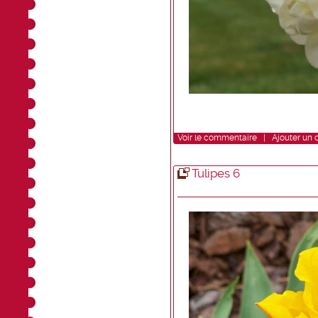
Voir
le commentaire
|
Ajouter un
Tulipes 6