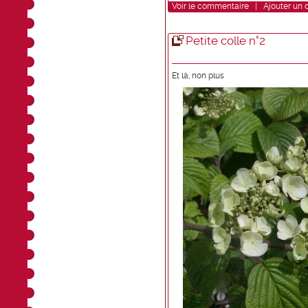
Voir
le commentaire
|
Ajouter un
Petite colle n°2
Et là, non plus