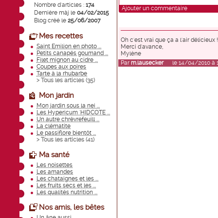
Nombre d'articles :
174
Ajouter un commentaire
Dernière màj le
04/02/2015
Blog créé le
25/06/2007
Mes recettes
Oh c'est vrai que ça a l'air délicieux
Saint Emilion en photo ...
Merci d'avance,
Petits canapés goumand ...
Mylène
Filet mignon au cidre ...
Par
m.lausecker
le 14/04/2010 à 1
Coupes aux poires
Tarte à la rhubarbe
> Tous les articles (
35
)
Mon jardin
Mon jardin sous la nei ...
Les Hypericum 'HIDCOTE ...
Un autre chrèvrefeuill ...
La clématite
Le passiflore bientôt ...
> Tous les articles (
41
)
Ma santé
Les noisettes
Les amandes
Les chataignes et les ...
Les fruits secs et les ...
Les qualités nutrition ...
Nos amis, les bêtes
Un âne aussi ...