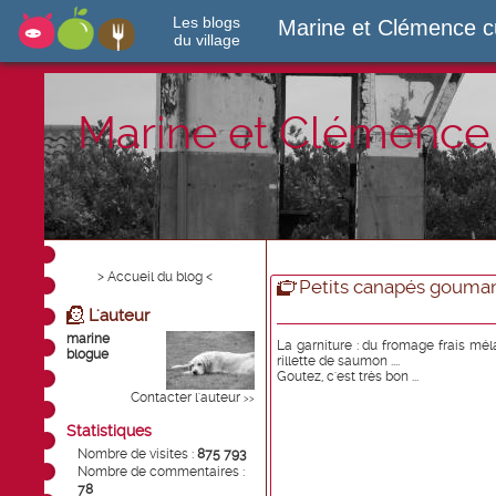
Les blogs
Marine et Clémence c
du village
Marine et Clémence 
> Accueil du blog <
Petits canapés gouma
L'auteur
marine
La garniture : du fromage frais mél
blogue
rillette de saumon ....
Goutez, c'est très bon ...
Contacter l'auteur
>>
Statistiques
Nombre de visites :
875 793
Nombre de commentaires :
78