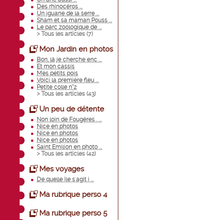
Des rhinocéros ...
Un iguane de la serre ...
Sham et sa maman Pouss ...
Le parc zoologique de ...
> Tous les articles (
7
)
Mon Jardin en photos
Bon, là je cherche enc ...
Et mon cassis
Mes petits pois
Voici la première fleu ...
Petite colle n°2
> Tous les articles (
43
)
Un peu de détente
Non loin de Fougères . ...
Nice en photos
Nice en photos
Nice en photos
Saint Emilion en photo ...
> Tous les articles (
42
)
Mes voyages
De quelle île s'agit i ...
Ma rubrique perso 4
Ma rubrique perso 5