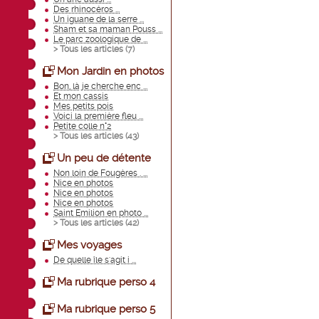
Des rhinocéros ...
Un iguane de la serre ...
Sham et sa maman Pouss ...
Le parc zoologique de ...
> Tous les articles (
7
)
Mon Jardin en photos
Bon, là je cherche enc ...
Et mon cassis
Mes petits pois
Voici la première fleu ...
Petite colle n°2
> Tous les articles (
43
)
Un peu de détente
Non loin de Fougères . ...
Nice en photos
Nice en photos
Nice en photos
Saint Emilion en photo ...
> Tous les articles (
42
)
Mes voyages
De quelle île s'agit i ...
Ma rubrique perso 4
Ma rubrique perso 5