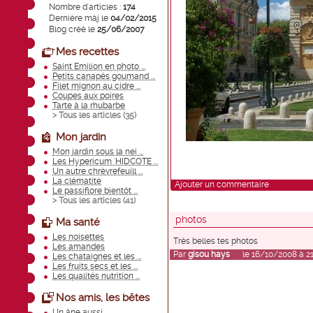
Nombre d'articles :
174
Dernière màj le
04/02/2015
Blog créé le
25/06/2007
Mes recettes
Saint Emilion en photo ...
Petits canapés goumand ...
Filet mignon au cidre ...
Coupes aux poires
Tarte à la rhubarbe
> Tous les articles (
35
)
Mon jardin
Mon jardin sous la nei ...
Les Hypericum 'HIDCOTE ...
Un autre chrèvrefeuill ...
La clématite
Ajouter un commentaire
Le passiflore bientôt ...
> Tous les articles (
41
)
photos
Ma santé
Les noisettes
Très belles tes photos
Les amandes
Par
gisou hays
le 16/10/2008 à 21
Les chataignes et les ...
Les fruits secs et les ...
Les qualités nutrition ...
Nos amis, les bêtes
Un âne aussi ...