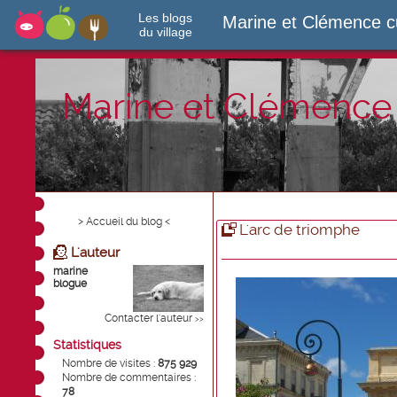
Les blogs
Marine et Clémence c
du village
Marine et Clémence 
> Accueil du blog <
L'arc de triomphe
L'auteur
marine
blogue
Contacter l'auteur
>>
Statistiques
Nombre de visites :
875 929
Nombre de commentaires :
78