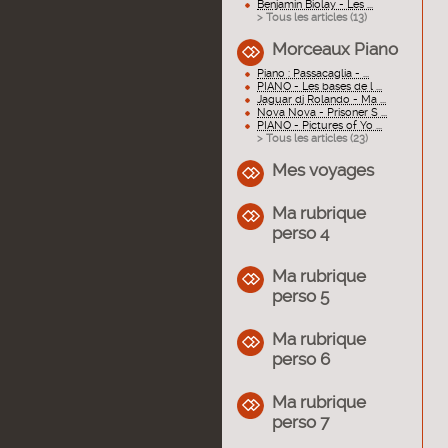
Benjamin Biolay - Les ...
> Tous les articles (
13
)
Morceaux Piano
Piano : Passacaglia - ...
PIANO - Les bases de l ...
Jaguar dj Rolando - Ma ...
Nova Nova - Prisoner S ...
PIANO - Pictures of Yo ...
> Tous les articles (
23
)
Mes voyages
Ma rubrique
perso 4
Ma rubrique
perso 5
Ma rubrique
perso 6
Ma rubrique
perso 7