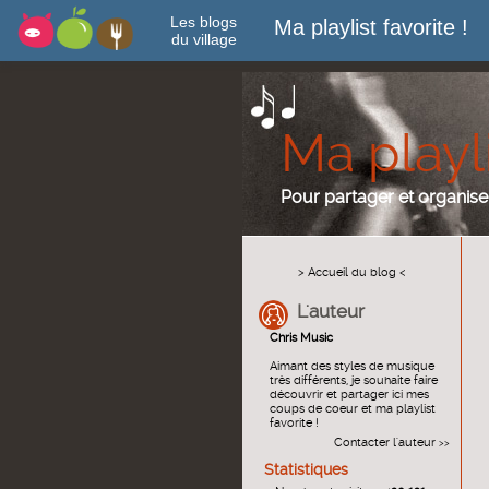
Les blogs
Ma playlist favorite !
du village
Ma playli
Pour partager et organi
> Accueil du blog <
L'auteur
Chris Music
Aimant des styles de musique
très différents, je souhaite faire
découvrir et partager ici mes
coups de coeur et ma playlist
favorite !
Contacter l'auteur
>>
Statistiques