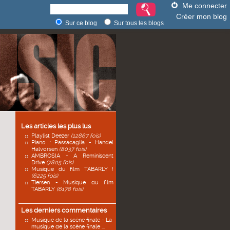
Me connecter
Créer mon blog
Sur ce blog
Sur tous les blogs
Les articles les plus lus
Playlist Deezer
(12867 fois)
Piano : Passacaglia - Handel
Halvorsen
(8037 fois)
AMBROSIA - A Reminiscent
Drive
(7805 fois)
Musique du film TABARLY !
(6225 fois)
Tiersen - Musique du film
TABARLY
(6178 fois)
Les derniers commentaires
Musique de la scène finale - La
musique de la scène finale ...