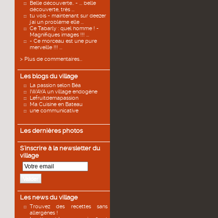
Belle découverte.. - ... belle
découverte, très ...
tu vois - maintenant sur deezer
j'ai un problème elle ...
Ce Tabarly : quel homme ! -
Magnifiques images !!! ...
- Ce morceau est une pure
merveille !!! ...
> Plus de commentaires...
Les blogs du village
La passion selon Béa
IWAYA un village endogène
Lefruitdemapassion
Ma Cuisine en Bateau
une communicative
Les dernières photos
S'inscrire à la newsletter du
village
Valider
Les news du village
Trouvez des recettes sans
allergènes !