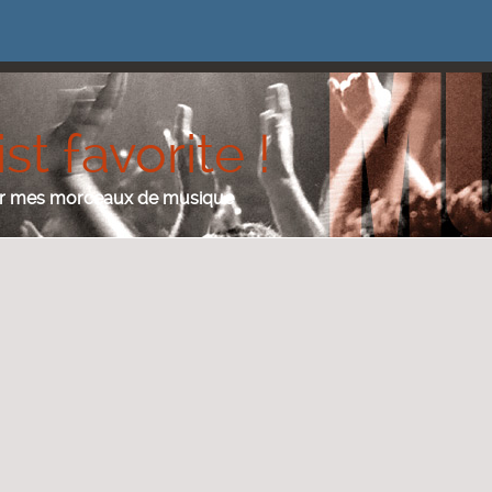
st favorite !
ser mes morceaux de musique