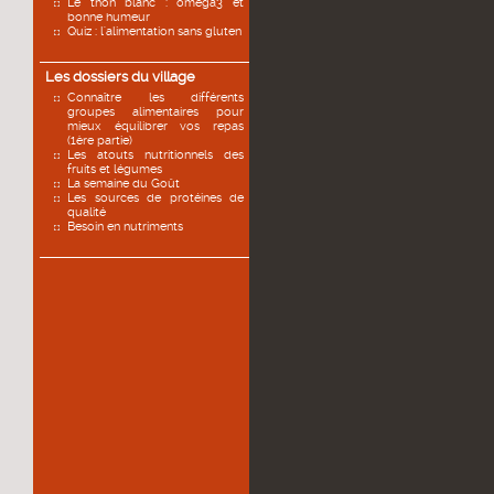
Le thon blanc : oméga3 et
bonne humeur
Quiz : l'alimentation sans gluten
Les dossiers du village
Connaître les différents
groupes alimentaires pour
mieux équilibrer vos repas
(1ère partie)
Les atouts nutritionnels des
fruits et légumes
La semaine du Goût
Les sources de protéines de
qualité
Besoin en nutriments