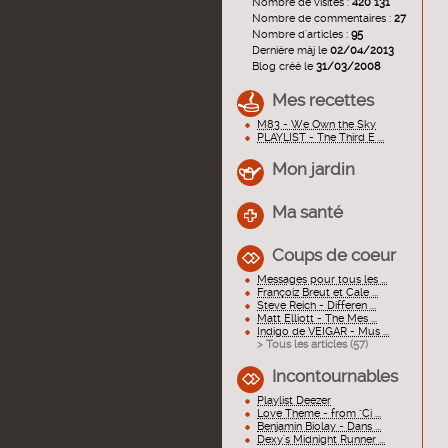
Nombre de visites :
420 131
Nombre de commentaires :
27
Nombre d'articles :
95
Dernière màj le
02/04/2013
Blog créé le
31/03/2008
Mes recettes
M83 - We Own the Sky
PLAYLIST - The Third E ...
Mon jardin
Ma santé
Coups de coeur
Messages pour tous les ...
Françoiz Breut et Cale ...
Steve Reich - Differen ...
Matt Elliott - The Mes ...
Indigo de VEIGAR - Mus ...
> Tous les articles (
57
)
Incontournables
Playlist Deezer
Love Theme - from "Ci ...
Benjamin Biolay - Dans ...
Dexy's Midnight Runner ...