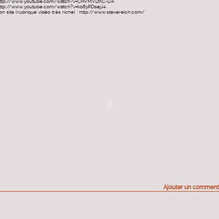
ttp://www.youtube.com/watch?v=CHVMVDhC-UA
ttp://www.youtube.com/watch?v=ko8yPDsejJ4
on site (rubrique vidéo très riche) :
http://www.stevereich.com/
Ajouter un comment