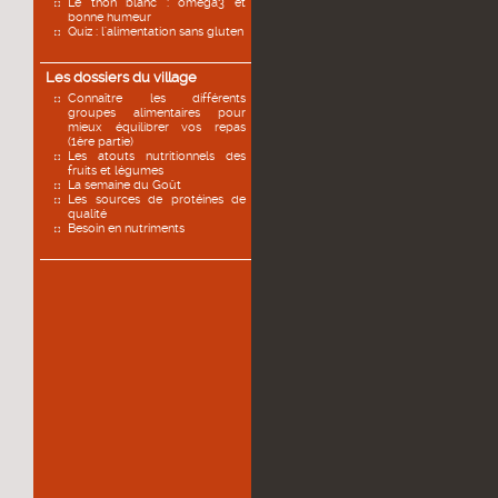
Le thon blanc : oméga3 et
bonne humeur
Quiz : l'alimentation sans gluten
Les dossiers du village
Connaître les différents
groupes alimentaires pour
mieux équilibrer vos repas
(1ère partie)
Les atouts nutritionnels des
fruits et légumes
La semaine du Goût
Les sources de protéines de
qualité
Besoin en nutriments