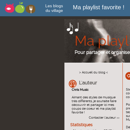
Les blogs
Ma playlist favorite !
du village
Ma playli
Pour partager et organi
> Accueil du blog <
L'auteur
St
Chris Music
co
co
Aimant des styles de musique
très différents, je souhaite faire
Po
découvrir et partager ici mes
pr
coups de coeur et ma playlist
te
favorite !
su
Contacter l'auteur
>>
Mu
Statistiques
Dé