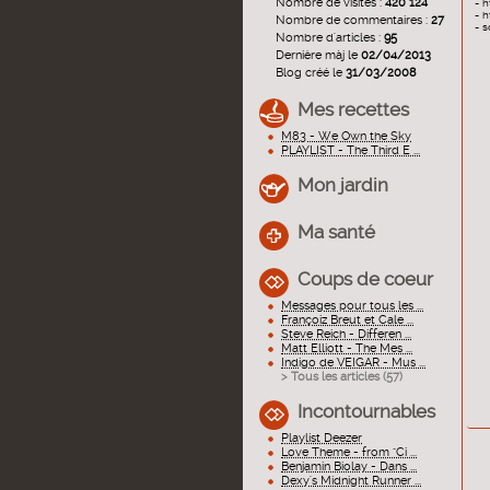
Nombre de visites :
420 124
-
h
-
h
Nombre de commentaires :
27
- s
Nombre d'articles :
95
Dernière màj le
02/04/2013
Blog créé le
31/03/2008
Mes recettes
M83 - We Own the Sky
PLAYLIST - The Third E ...
Mon jardin
Ma santé
Coups de coeur
Messages pour tous les ...
Françoiz Breut et Cale ...
Steve Reich - Differen ...
Matt Elliott - The Mes ...
Indigo de VEIGAR - Mus ...
> Tous les articles (
57
)
Incontournables
Playlist Deezer
Love Theme - from "Ci ...
Benjamin Biolay - Dans ...
Dexy's Midnight Runner ...