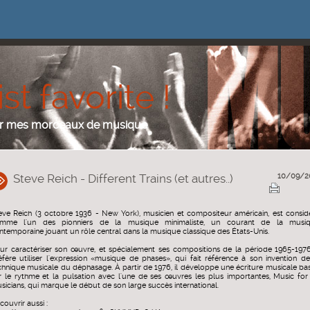
st favorite !
ser mes morceaux de musique
Steve Reich - Different Trains (et autres..)
10/09/2
eve Reich (3 octobre 1936 - New York), musicien et compositeur américain, est consid
mme l'un des pionniers de la musique minimaliste, un courant de la musi
ntemporaine jouant un rôle central dans la musique classique des États-Unis.
ur caractériser son œuvre, et spécialement ses compositions de la période 1965-1976,
éfère utiliser l'expression «musique de phases», qui fait référence à son invention de
chnique musicale du déphasage. À partir de 1976, il développe une écriture musicale ba
r le rythme et la pulsation avec l'une de ses œuvres les plus importantes, Music for
sicians, qui marque le début de son large succès international.
couvrir aussi :