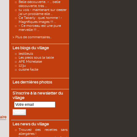
Belle découverte.. - ... belle
découverte, très ...
tu vois - maintenant sur deezer
j'ai un problème elle ...
Ce Tabarly : quel homme ! -
Magnifiques images !!! ...
- Ce morceau est une pure
merveille !!! ...
> Plus de commentaires...
Les blogs du village
lestilleuls
Les pieds sous la table
APE Michelaise
1234
cuisine facile
Les dernières photos
S'inscrire à la newsletter du
village
Valider
aire
Les news du village
Trouvez des recettes sans
allergènes !