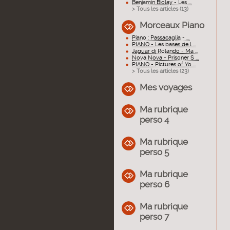
Benjamin Biolay - Les ...
> Tous les articles (
13
)
Morceaux Piano
Piano : Passacaglia - ...
PIANO - Les bases de l ...
Jaguar dj Rolando - Ma ...
Nova Nova - Prisoner S ...
PIANO - Pictures of Yo ...
> Tous les articles (
23
)
Mes voyages
Ma rubrique
perso 4
Ma rubrique
perso 5
Ma rubrique
perso 6
Ma rubrique
perso 7