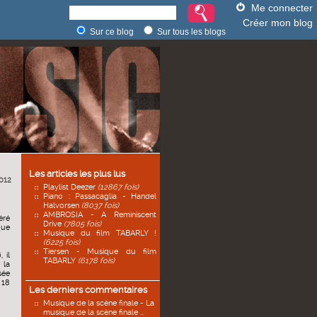
Me connecter
Créer mon blog
Sur ce blog
Sur tous les blogs
Les articles les plus lus
012
Playlist Deezer
(12867 fois)
Piano : Passacaglia - Handel
Halvorsen
(8037 fois)
AMBROSIA - A Reminiscent
éré
Drive
(7805 fois)
que
Musique du film TABARLY !
(6225 fois)
Tiersen - Musique du film
 il
TABARLY
(6178 fois)
 la
sée
 18
Les derniers commentaires
Musique de la scène finale - La
musique de la scène finale ...