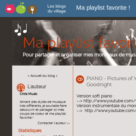
Les blogs
Ma playlist favorite !
du village
Ma playlist favori
Pour partager et organiser mes morceaux de mus
> Accueil du blog <
PIANO - Pictures of 
Goodnight
L'auteur
Chris Music
Version soft piano :
-->
http://www.youtube.com/
Aimant des styles de musique
Version instrumentale du mo
très différents, je souhaite faire
découvrir et partager ici mes
-->
http://www.youtube.com
coups de coeur et ma playlist
favorite !
Contacter l'auteur
>>
Statistiques