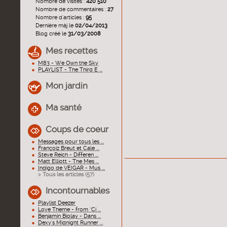
Nombre de visites :
420 510
Nombre de commentaires :
27
Nombre d'articles :
95
Dernière màj le
02/04/2013
Blog créé le
31/03/2008
Mes recettes
M83 - We Own the Sky
PLAYLIST - The Third E ...
Mon jardin
Ma santé
Coups de coeur
Messages pour tous les ...
Françoiz Breut et Cale ...
Steve Reich - Differen ...
Matt Elliott - The Mes ...
Indigo de VEIGAR - Mus ...
> Tous les articles (
57
)
Incontournables
Playlist Deezer
Love Theme - from "Ci ...
Benjamin Biolay - Dans ...
Dexy's Midnight Runner ...